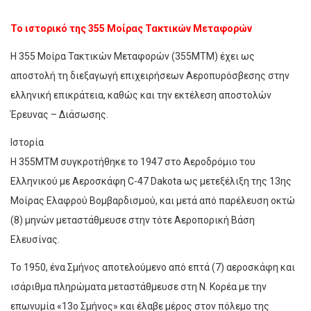
Το ιστορικό της 355 Μοίρας Τακτικών Μεταφορών
Η 355 Μοίρα Τακτικών Μεταφορών (355ΜΤΜ) έχει ως
αποστολή τη διεξαγωγή επιχειρήσεων Αεροπυρόσβεσης στην
ελληνική επικράτεια, καθώς και την εκτέλεση αποστολών
Έρευνας – Διάσωσης.
Ιστορία
Η 355ΜΤΜ συγκροτήθηκε το 1947 στο Αεροδρόμιο του
Ελληνικού με Αεροσκάφη C-47 Dakota ως μετεξέλιξη της 13ης
Μοίρας Ελαφρού Βομβαρδισμού, και μετά από παρέλευση οκτώ
(8) μηνών μεταστάθμευσε στην τότε Αεροπορική Βάση
Ελευσίνας.
Το 1950, ένα Σμήνος αποτελούμενο από επτά (7) αεροσκάφη και
ισάριθμα πληρώματα μεταστάθμευσε στη Ν. Κορέα με την
επωνυμία «13ο Σμήνος» και έλαβε μέρος στον πόλεμο της