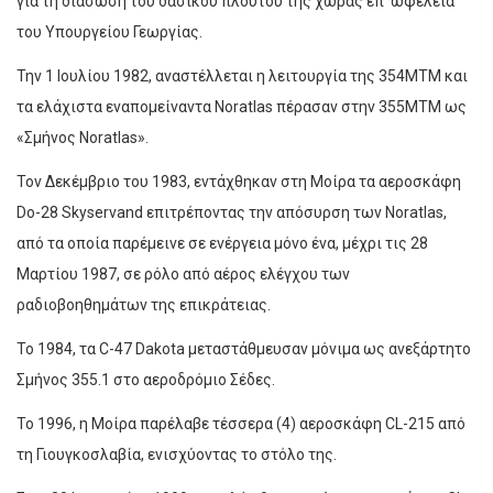
για τη διάσωση του δασικού πλούτου της χώρας επ’ ωφελεία
του Υπουργείου Γεωργίας.
Την 1 Ιουλίου 1982, αναστέλλεται η λειτουργία της 354ΜΤΜ και
τα ελάχιστα εναπομείναντα Noratlas πέρασαν στην 355ΜΤΜ ως
«Σμήνος Noratlas».
Τον Δεκέμβριο του 1983, εντάχθηκαν στη Μοίρα τα αεροσκάφη
Do-28 Skyservand επιτρέποντας την απόσυρση των Noratlas,
από τα οποία παρέμεινε σε ενέργεια μόνο ένα, μέχρι τις 28
Μαρτίου 1987, σε ρόλο από αέρος ελέγχου των
ραδιοβοηθημάτων της επικράτειας.
Το 1984, τα C-47 Dakota μεταστάθμευσαν μόνιμα ως ανεξάρτητο
Σμήνος 355.1 στο αεροδρόμιο Σέδες.
Το 1996, η Μοίρα παρέλαβε τέσσερα (4) αεροσκάφη CL-215 από
τη Γιουγκοσλαβία, ενισχύοντας το στόλο της.