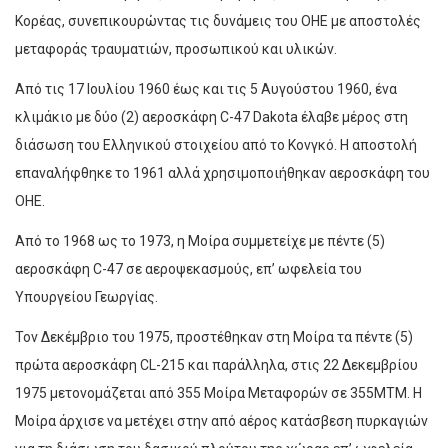
Κορέας, συνεπικουρώντας τις δυνάμεις του ΟΗΕ με αποστολές
μεταφοράς τραυματιών, προσωπικού και υλικών.
Από τις 17 Ιουλίου 1960 έως και τις 5 Αυγούστου 1960, ένα
κλιμάκιο με δύο (2) αεροσκάφη C-47 Dakota έλαβε μέρος στη
διάσωση του Ελληνικού στοιχείου από το Κονγκό. Η αποστολή
επαναλήφθηκε το 1961 αλλά χρησιμοποιήθηκαν αεροσκάφη του
ΟΗΕ.
Από το 1968 ως το 1973, η Μοίρα συμμετείχε με πέντε (5)
αεροσκάφη C-47 σε αεροψεκασμούς, επ’ ωφελεία του
Υπουργείου Γεωργίας.
Τον Δεκέμβριο του 1975, προστέθηκαν στη Μοίρα τα πέντε (5)
πρώτα αεροσκάφη CL-215 και παράλληλα, στις 22 Δεκεμβρίου
1975 μετονομάζεται από 355 Μοίρα Μεταφορών σε 355ΜΤΜ. Η
Μοίρα άρχισε να μετέχει στην από αέρος κατάσβεση πυρκαγιών