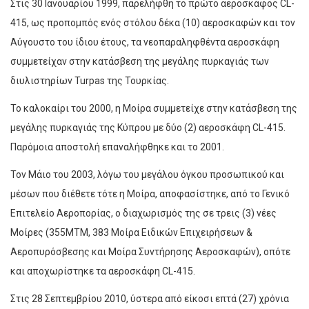
Στις 30 Ιανουαρίου 1999, παρελήφθη το πρώτο αεροσκάφος CL-
415, ως προπομπός ενός στόλου δέκα (10) αεροσκαφών και τον
Αύγουστο του ίδιου έτους, τα νεοπαραληφθέντα αεροσκάφη
συμμετείχαν στην κατάσβεση της μεγάλης πυρκαγιάς των
διυλιστηρίων Turpas της Τουρκίας.
Το καλοκαίρι του 2000, η Μοίρα συμμετείχε στην κατάσβεση της
μεγάλης πυρκαγιάς της Κύπρου με δύο (2) αεροσκάφη CL-415.
Παρόμοια αποστολή επαναλήφθηκε και το 2001.
Τον Μάιο του 2003, λόγω του μεγάλου όγκου προσωπικού και
μέσων που διέθετε τότε η Μοίρα, αποφασίστηκε, από το Γενικό
Επιτελείο Αεροπορίας, ο διαχωρισμός της σε τρεις (3) νέες
Μοίρες (355ΜΤΜ, 383 Μοίρα Ειδικών Επιχειρήσεων &
Αεροπυρόσβεσης και Μοίρα Συντήρησης Αεροσκαφών), οπότε
και αποχωρίστηκε τα αεροσκάφη CL-415.
Στις 28 Σεπτεμβρίου 2010, ύστερα από είκοσι επτά (27) χρόνια