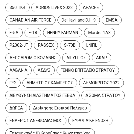
350 ΠΚΒ
ADRION LIVEX 2022
APACHE
CANADIAN AIR FORCE
De Havilland D.H. 9
EMSA
F-5A
F-18
HENRY FARMAN
Marder 1A3
P2002-JF
PASSEX
S-70B
UNIFIL
ΑΕΡΟΔΡΟΜΙΟ ΚΟΖΑΝΗΣ
ΑΙΓΥΠΤΟΣ
ΑΚΑΡ
ΑΛΒΑΝΙΑ
ΑΣΔΥΣ
ΓΕΝΙΚΟ ΕΠΙΤΕΛΕΙΟ ΣΤΡΑΤΟΥ
ΓΕΣ
ΔΗΜΗΤΡΙΟΣ ΚΑΜΠΕΡΟΣ
ΔΗΜΟΚΡΙΤΟΣ 2022
ΔΙΕΥΘΥΝΣΗ ΔΙΑΣΤΗΜΑΤΟΣ ΓΕΕΘΑ
Δ ΣΩΜΑ ΣΤΡΑΤΟΥ
ΔΩΡΕΑ
Διοίκησης Ειδικού Πολέμου
ΕΝΑΕΡΙΟΣ ΑΝΕΦΟΔΙΑΣΜΟΣ
ΕΥΡΩΠΑΙΚΗ ΕΝΩΣΗ
Επισμηναγός (Ι) Καραθάνος Κωνσταντίνος