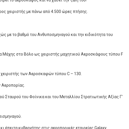
ιβεί το αεροσκάφος και να χάσει την ζωή του!
ρος χειριστής με πάνω από 4.500 ώρες πτήσης.
χώς με το βαθμό του Ανθυποσμηναγού και την ειδικότητα του
γα Μάχης στο Βόλο ως χειριστής μαχητικού Αεροσκάφους τύπου F
 χειριστής των Αεροσκαφών τύπου C – 130.
 Αεροπορίας.
ύ Σταυρού του Φοίνικα και του Μεταλλίου Στρατιωτικής Αξίας Γ’
πισμηναγού.
ι έπειτα κυβερνήτης στις αεροπορικές εταιρείες Galaxy