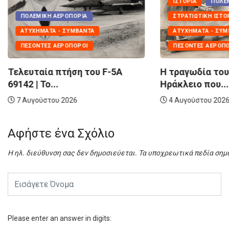
ΙΣΤΟΡΊΑ
ΠΟΛΕΜΙΚΉ ΑΕΡΟΠΟΡΊΑ
ΠΟΛΙΤΙΚΉ ΠΡΟΣΤΑ
ΣΤΡΑΤΙΩΤΙΚΉ ΙΣΤΟΡΊΑ
Τα Eλληνικά C
ΑΤΥΧΉΜΑΤΑ - ΣΥΜΒΆΝΤΑ
παίρνουν σάρκα
ΠΕΣΌΝΤΕΣ ΑΕΡΟΠΌΡΟΙ
7 Αυγούστου 202
Η τραγωδία του Spitfire στο
Ηράκλειο που...
4 Αυγούστου 2026
Αφήστε ένα Σχόλιο
Η ηλ. διεύθυνση σας δεν δημοσιεύεται.
Τα υποχρεωτικά πεδία σημ
Please enter an answer in digits: