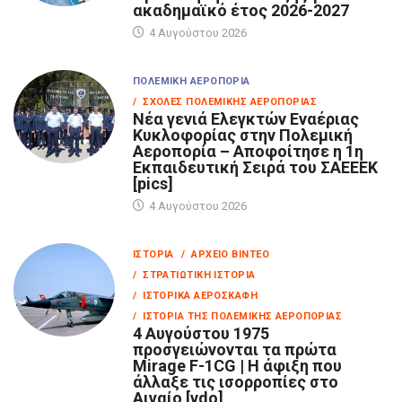
ακαδημαϊκό έτος 2026-2027
4 Αυγούστου 2026
ΠΟΛΕΜΙΚΉ ΑΕΡΟΠΟΡΊΑ
/ ΣΧΟΛΈΣ ΠΟΛΕΜΙΚΉΣ ΑΕΡΟΠΟΡΊΑΣ
Νέα γενιά Ελεγκτών Εναέριας
Κυκλοφορίας στην Πολεμική
Αεροπορία – Αποφοίτησε η 1η
Εκπαιδευτική Σειρά του ΣΑΕΕΕΚ
[pics]
4 Αυγούστου 2026
ΙΣΤΟΡΊΑ
/ ΑΡΧΕΊΟ ΒΊΝΤΕΟ
/ ΣΤΡΑΤΙΩΤΙΚΉ ΙΣΤΟΡΊΑ
/ ΙΣΤΟΡΙΚΆ ΑΕΡΟΣΚΆΦΗ
/ ΙΣΤΟΡΊΑ ΤΗΣ ΠΟΛΕΜΙΚΉΣ ΑΕΡΟΠΟΡΊΑΣ
4 Αυγούστου 1975
προσγειώνονται τα πρώτα
Mirage F-1CG | Η άφιξη που
άλλαξε τις ισορροπίες στο
Αιγαίο [vdo]