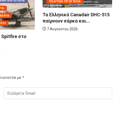
ΣΊΑ
ΠΟΛΕΜΙΚΉ ΑΕΡΟΠΟΡΊΑ
anadair DHC-515
ΑΤΥΧΉΜΑΤΑ - ΣΥΜΒΆΝΤΑ
 και...
ΠΕΣΌΝΤΕΣ ΑΕΡΟΠΌΡΟΙ
6
Τελευταία πτήση του F-5A
69142 | Το...
7 Αυγούστου 2026
ειώνονται με
*