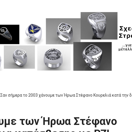
Σαν σήμερα τo 2003 χάνουμε των Ήρωα Στέφανο Κουρελιά κατά την 
ουμε των Ήρωα Στέφανο