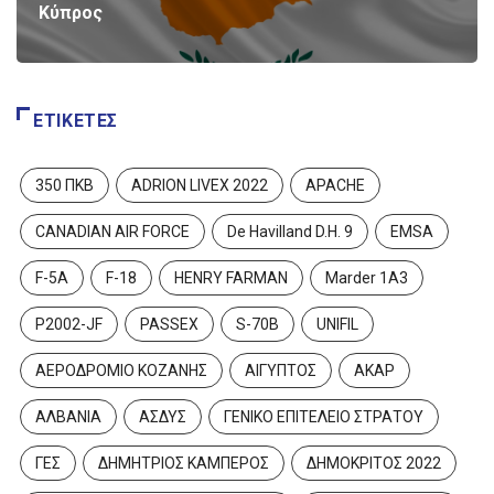
Κύπρος
ΕΤΙΚΈΤΕΣ
350 ΠΚΒ
ADRION LIVEX 2022
APACHE
CANADIAN AIR FORCE
De Havilland D.H. 9
EMSA
F-5A
F-18
HENRY FARMAN
Marder 1A3
P2002-JF
PASSEX
S-70B
UNIFIL
ΑΕΡΟΔΡΟΜΙΟ ΚΟΖΑΝΗΣ
ΑΙΓΥΠΤΟΣ
ΑΚΑΡ
ΑΛΒΑΝΙΑ
ΑΣΔΥΣ
ΓΕΝΙΚΟ ΕΠΙΤΕΛΕΙΟ ΣΤΡΑΤΟΥ
ΓΕΣ
ΔΗΜΗΤΡΙΟΣ ΚΑΜΠΕΡΟΣ
ΔΗΜΟΚΡΙΤΟΣ 2022