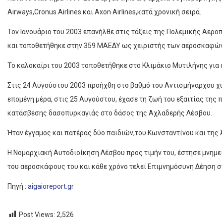
Airways,Cronus Airlines και Axon Airlines,κατά χρονική σειρά.
Τον Ιανουάριο του 2003 επανήλθε στις τάξεις της Πολεμικής Αερο
και τοποθετήθηκε στην 359 ΜΑΕΔΥ ως χειριστής των αεροσκαφώ
Το καλοκαίρι του 2003 τοποθετήθηκε στο Κλιμάκιο Μυτιλήνης για
Στις 24 Αυγούστου 2003 προήχθη στο βαθμό του Αντισμήναρχου χω
επομένη μέρα, στις 25 Αυγούστου, έχασε τη ζωή του εξαιτίας τη
κατάσβεσης δασοπυρκαγιάς στο δάσος της Αχλαδερής Λέσβου.
Ήταν έγγαμος και πατέρας δύο παιδιών,του Κωνσταντίνου και της
Η Νομαρχιακή Αυτοδιοίκηση Λέσβου προς τιμήν του, έστησε μνημ
του αεροσκάφους του και κάθε χρόνο τελεί Επιμνημόσυνη Δέηση σ
Πηγή :
aigaioreport.gr
Post Views:
2,526