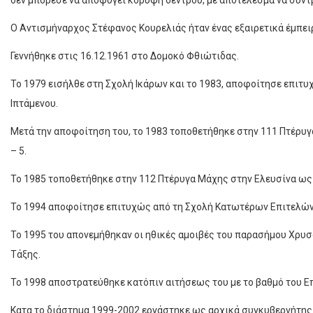
δεν μπόρεσε να αποφύγει κορυφή δέντρου, με αποτέλεσμα να συντρ
Ο Αντισμήναρχος Στέφανος Κουρελιάς ήταν ένας εξαιρετικά έμπει
Γεννήθηκε στις 16.12.1961 στο Δομοκό Φθιώτιδας.
Το 1979 εισήλθε στη Σχολή Ικάρων και το 1983, αποφοίτησε επιτυ
Ιπτάμενου.
Μετά την αποφοίτηση του, το 1983 τοποθετήθηκε στην 111 Πτέρυ
– 5.
Το 1985 τοποθετήθηκε στην 112 Πτέρυγα Μάχης στην Ελευσίνα ως
Το 1994 αποφοίτησε επιτυχώς από τη Σχολή Κατωτέρων Επιτελών
Το 1995 του απονεμήθηκαν οι ηθικές αμοιβές του παρασήμου Χρυσο
Τάξης.
Το 1998 αποστρατεύθηκε κατόπιν αιτήσεως του με το βαθμό του Ε
Κατα το διάστημα 1999-2002 εργάστηκε ως αρχικά συγκυβερνήτης κ