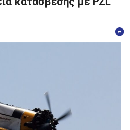
εια κατάσβεσης με PZL