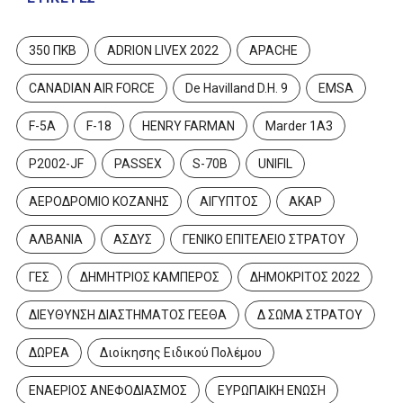
350 ΠΚΒ
ADRION LIVEX 2022
APACHE
CANADIAN AIR FORCE
De Havilland D.H. 9
EMSA
F-5A
F-18
HENRY FARMAN
Marder 1A3
P2002-JF
PASSEX
S-70B
UNIFIL
ΑΕΡΟΔΡΟΜΙΟ ΚΟΖΑΝΗΣ
ΑΙΓΥΠΤΟΣ
ΑΚΑΡ
ΑΛΒΑΝΙΑ
ΑΣΔΥΣ
ΓΕΝΙΚΟ ΕΠΙΤΕΛΕΙΟ ΣΤΡΑΤΟΥ
ΓΕΣ
ΔΗΜΗΤΡΙΟΣ ΚΑΜΠΕΡΟΣ
ΔΗΜΟΚΡΙΤΟΣ 2022
ΔΙΕΥΘΥΝΣΗ ΔΙΑΣΤΗΜΑΤΟΣ ΓΕΕΘΑ
Δ ΣΩΜΑ ΣΤΡΑΤΟΥ
ΔΩΡΕΑ
Διοίκησης Ειδικού Πολέμου
ΕΝΑΕΡΙΟΣ ΑΝΕΦΟΔΙΑΣΜΟΣ
ΕΥΡΩΠΑΙΚΗ ΕΝΩΣΗ