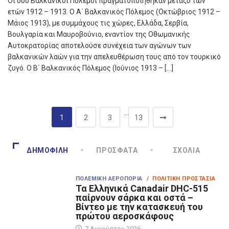
Oι δύο Βαλκανικοί Πόλεμοι πραγματοποιήθηκαν μεταξύ των
ετών 1912 – 1913. Ο Α΄ Βαλκανικός Πόλεμος (Οκτώβριος 1912 –
Μάιος 1913), με συμμάχους τις χώρες, Ελλάδα, Σερβία,
Βουλγαρία και Μαυροβούνιο, εναντίον της Οθωμανικής
Αυτοκρατορίας αποτελούσε συνέχεια των αγώνων των
βαλκανικών λαών για την απελευθέρωση τους από τον τουρκικό
ζυγό. Ο Β΄ Βαλκανικός Πόλεμος (Ιούνιος 1913 – […]
…
1
2
3
13
ΔΗΜΟΦΙΛΉ
ΠΡΌΣΦΑΤΑ
ΣΧΌΛΙΑ
ΠΟΛΕΜΙΚΉ ΑΕΡΟΠΟΡΊΑ
/ ΠΟΛΙΤΙΚΉ ΠΡΟΣΤΑΣΊΑ
Τα Eλληνικά Canadair DHC-515
παίρνουν σάρκα και οστά –
Βίντεο με την κατασκευή του
πρώτου αεροσκάφους
7 Αυγούστου 2026