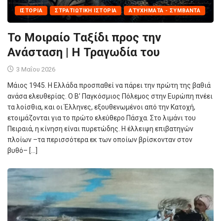
ΙΣΤΟΡΊΑ
ΣΤΡΑΤΙΩΤΙΚΉ ΙΣΤΟΡΊΑ
ΑΤΥΧΉΜΑΤΑ - ΣΥΜΒΆΝΤΑ
Το Μοιραίο Ταξίδι προς την
Ανάσταση | Η Τραγωδία του
3 Μαΐου 2026
Μάιος 1945. Η Ελλάδα προσπαθεί να πάρει την πρώτη της βαθιά
ανάσα ελευθερίας. Ο Β’ Παγκόσμιος Πόλεμος στην Ευρώπη πνέει
τα λοίσθια, και οι Έλληνες, εξουθενωμένοι από την Κατοχή,
ετοιμάζονται για το πρώτο ελεύθερο Πάσχα. Στο λιμάνι του
Πειραιά, η κίνηση είναι πυρετώδης. Η έλλειψη επιβατηγών
πλοίων –τα περισσότερα εκ των οποίων βρίσκονταν στον
βυθό– […]