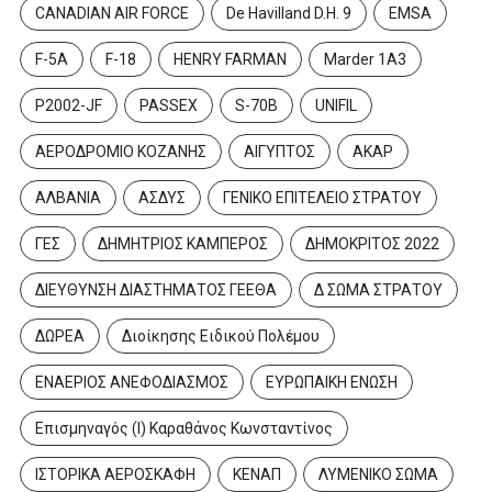
CANADIAN AIR FORCE
De Havilland D.H. 9
EMSA
F-5A
F-18
HENRY FARMAN
Marder 1A3
P2002-JF
PASSEX
S-70B
UNIFIL
ΑΕΡΟΔΡΟΜΙΟ ΚΟΖΑΝΗΣ
ΑΙΓΥΠΤΟΣ
ΑΚΑΡ
ΑΛΒΑΝΙΑ
ΑΣΔΥΣ
ΓΕΝΙΚΟ ΕΠΙΤΕΛΕΙΟ ΣΤΡΑΤΟΥ
ΓΕΣ
ΔΗΜΗΤΡΙΟΣ ΚΑΜΠΕΡΟΣ
ΔΗΜΟΚΡΙΤΟΣ 2022
ΔΙΕΥΘΥΝΣΗ ΔΙΑΣΤΗΜΑΤΟΣ ΓΕΕΘΑ
Δ ΣΩΜΑ ΣΤΡΑΤΟΥ
ΔΩΡΕΑ
Διοίκησης Ειδικού Πολέμου
ΕΝΑΕΡΙΟΣ ΑΝΕΦΟΔΙΑΣΜΟΣ
ΕΥΡΩΠΑΙΚΗ ΕΝΩΣΗ
Επισμηναγός (Ι) Καραθάνος Κωνσταντίνος
ΙΣΤΟΡΙΚΑ ΑΕΡΟΣΚΑΦΗ
ΚΕΝΑΠ
ΛΥΜΕΝΙΚΟ ΣΩΜΑ