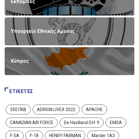
Εκπομπές
Υπουργείο Εθνικής Άμυνας
Κύπρος
ΕΤΙΚΈΤΕΣ
350 ΠΚΒ
ADRION LIVEX 2022
APACHE
CANADIAN AIR FORCE
De Havilland D.H. 9
EMSA
F-5A
F-18
HENRY FARMAN
Marder 1A3