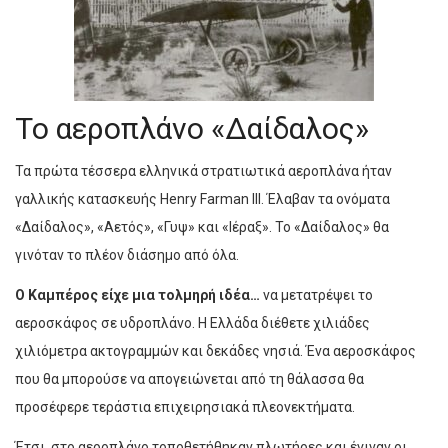
Το αεροπλάνο «Δαίδαλος»
Τα πρώτα τέσσερα ελληνικά στρατιωτικά αεροπλάνα ήταν
γαλλικής κατασκευής Henry Farman III. Έλαβαν τα ονόματα
«Δαίδαλος», «Αετός», «Γυψ» και «Ιέραξ». Το «Δαίδαλος» θα
γινόταν το πλέον διάσημο από όλα.
Ο Καμπέρος είχε μια τολμηρή ιδέα…
να μετατρέψει το
αεροσκάφος σε υδροπλάνο. Η Ελλάδα διέθετε χιλιάδες
χιλιόμετρα ακτογραμμών και δεκάδες νησιά. Ένα αεροσκάφος
που θα μπορούσε να απογειώνεται από τη θάλασσα θα
προσέφερε τεράστια επιχειρησιακά πλεονεκτήματα.
Έτσι, στο αεροπλάνο τοποθετήθηκαν πλωτήρες και έγιναν οι