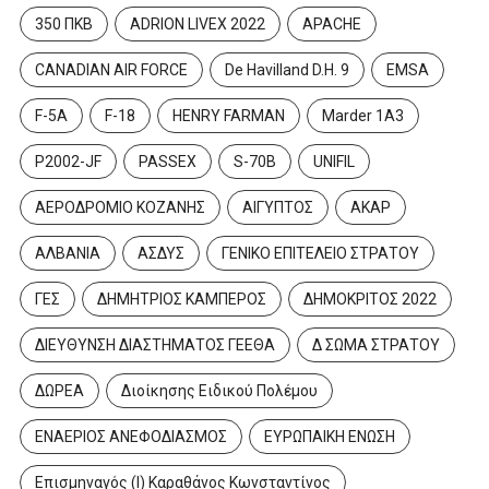
350 ΠΚΒ
ADRION LIVEX 2022
APACHE
CANADIAN AIR FORCE
De Havilland D.H. 9
EMSA
F-5A
F-18
HENRY FARMAN
Marder 1A3
P2002-JF
PASSEX
S-70B
UNIFIL
ΑΕΡΟΔΡΟΜΙΟ ΚΟΖΑΝΗΣ
ΑΙΓΥΠΤΟΣ
ΑΚΑΡ
ΑΛΒΑΝΙΑ
ΑΣΔΥΣ
ΓΕΝΙΚΟ ΕΠΙΤΕΛΕΙΟ ΣΤΡΑΤΟΥ
ΓΕΣ
ΔΗΜΗΤΡΙΟΣ ΚΑΜΠΕΡΟΣ
ΔΗΜΟΚΡΙΤΟΣ 2022
ΔΙΕΥΘΥΝΣΗ ΔΙΑΣΤΗΜΑΤΟΣ ΓΕΕΘΑ
Δ ΣΩΜΑ ΣΤΡΑΤΟΥ
ΔΩΡΕΑ
Διοίκησης Ειδικού Πολέμου
ΕΝΑΕΡΙΟΣ ΑΝΕΦΟΔΙΑΣΜΟΣ
ΕΥΡΩΠΑΙΚΗ ΕΝΩΣΗ
Επισμηναγός (Ι) Καραθάνος Κωνσταντίνος