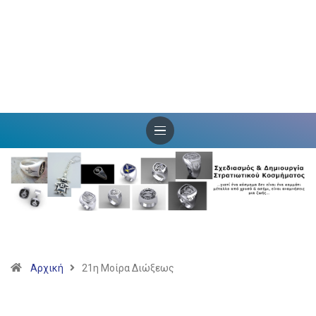
Αρχική
21η Μοίρα Διώξεως