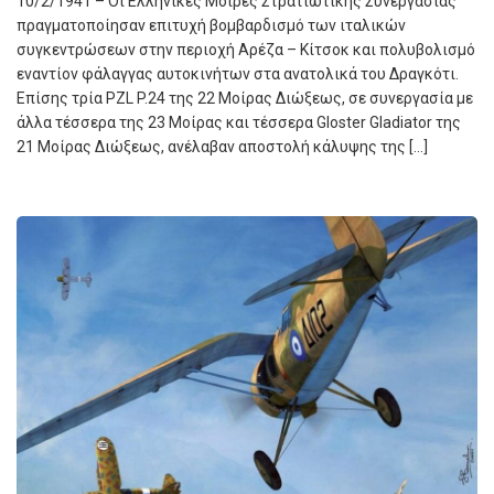
10/2/1941 – Οι Ελληνικές Μοίρες Στρατιωτικής Συνεργασίας
πραγματοποίησαν επιτυχή βομβαρδισμό των ιταλικών
συγκεντρώσεων στην περιοχή Αρέζα – Κίτσοκ και πολυβολισμό
εναντίον φάλαγγας αυτοκινήτων στα ανατολικά του Δραγκότι.
Επίσης τρία PZL P.24 της 22 Μοίρας Διώξεως, σε συνεργασία με
άλλα τέσσερα της 23 Μοίρας και τέσσερα Gloster Gladiator της
21 Μοίρας Διώξεως, ανέλαβαν αποστολή κάλυψης της […]