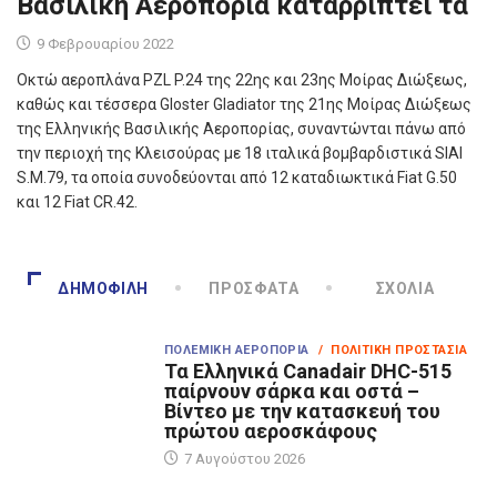
Βασιλική Αεροπορία καταρρίπτει τα
9 Φεβρουαρίου 2022
Οκτώ αεροπλάνα PZL P.24 της 22ης και 23ης Μοίρας Διώξεως,
καθώς και τέσσερα Gloster Gladiator της 21ης Μοίρας Διώξεως
της Ελληνικής Βασιλικής Αεροπορίας, συναντώνται πάνω από
την περιοχή της Κλεισούρας με 18 ιταλικά βομβαρδιστικά SIAI
S.M.79, τα οποία συνοδεύονται από 12 καταδιωκτικά Fiat G.50
και 12 Fiat CR.42.
ΔΗΜΟΦΙΛΉ
ΠΡΌΣΦΑΤΑ
ΣΧΌΛΙΑ
ΠΟΛΕΜΙΚΉ ΑΕΡΟΠΟΡΊΑ
/ ΠΟΛΙΤΙΚΉ ΠΡΟΣΤΑΣΊΑ
Τα Eλληνικά Canadair DHC-515
παίρνουν σάρκα και οστά –
Βίντεο με την κατασκευή του
πρώτου αεροσκάφους
7 Αυγούστου 2026