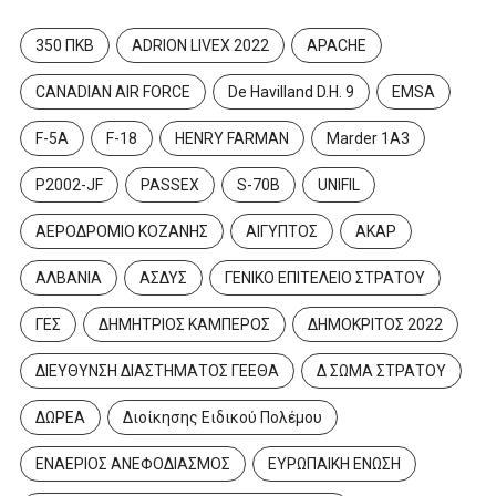
350 ΠΚΒ
ADRION LIVEX 2022
APACHE
CANADIAN AIR FORCE
De Havilland D.H. 9
EMSA
F-5A
F-18
HENRY FARMAN
Marder 1A3
P2002-JF
PASSEX
S-70B
UNIFIL
ΑΕΡΟΔΡΟΜΙΟ ΚΟΖΑΝΗΣ
ΑΙΓΥΠΤΟΣ
ΑΚΑΡ
ΑΛΒΑΝΙΑ
ΑΣΔΥΣ
ΓΕΝΙΚΟ ΕΠΙΤΕΛΕΙΟ ΣΤΡΑΤΟΥ
ΓΕΣ
ΔΗΜΗΤΡΙΟΣ ΚΑΜΠΕΡΟΣ
ΔΗΜΟΚΡΙΤΟΣ 2022
ΔΙΕΥΘΥΝΣΗ ΔΙΑΣΤΗΜΑΤΟΣ ΓΕΕΘΑ
Δ ΣΩΜΑ ΣΤΡΑΤΟΥ
ΔΩΡΕΑ
Διοίκησης Ειδικού Πολέμου
ΕΝΑΕΡΙΟΣ ΑΝΕΦΟΔΙΑΣΜΟΣ
ΕΥΡΩΠΑΙΚΗ ΕΝΩΣΗ