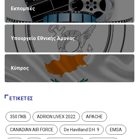
Εκπομπές
Υπουργείο Εθνικής Άμυνας
Κύπρος
ΕΤΙΚΈΤΕΣ
350 ΠΚΒ
ADRION LIVEX 2022
APACHE
CANADIAN AIR FORCE
De Havilland D.H. 9
EMSA