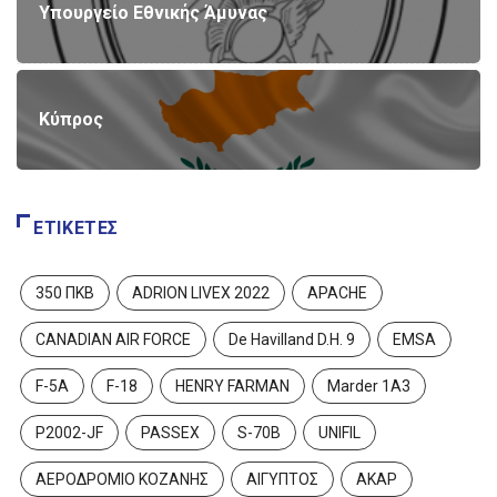
Υπουργείο Εθνικής Άμυνας
Κύπρος
ΕΤΙΚΈΤΕΣ
350 ΠΚΒ
ADRION LIVEX 2022
APACHE
CANADIAN AIR FORCE
De Havilland D.H. 9
EMSA
F-5A
F-18
HENRY FARMAN
Marder 1A3
P2002-JF
PASSEX
S-70B
UNIFIL
ΑΕΡΟΔΡΟΜΙΟ ΚΟΖΑΝΗΣ
ΑΙΓΥΠΤΟΣ
ΑΚΑΡ