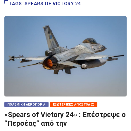
TAGS :SPEARS OF VICTORY 24
ΠΟΛΕΜΙΚΉ ΑΕΡΟΠΟΡΊΑ
ΕΞΩΤΕΡΙΚΈΣ ΑΠΟΣΤΟΛΈΣ
«Spears of Victory 24» : Επέστρεψε ο
“Περσέας” από την