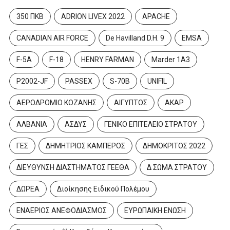
350 ΠΚΒ
ADRION LIVEX 2022
APACHE
CANADIAN AIR FORCE
De Havilland D.H. 9
EMSA
F-5A
F-18
HENRY FARMAN
Marder 1A3
P2002-JF
PASSEX
S-70B
UNIFIL
ΑΕΡΟΔΡΟΜΙΟ ΚΟΖΑΝΗΣ
ΑΙΓΥΠΤΟΣ
ΑΚΑΡ
ΑΛΒΑΝΙΑ
ΑΣΔΥΣ
ΓΕΝΙΚΟ ΕΠΙΤΕΛΕΙΟ ΣΤΡΑΤΟΥ
ΓΕΣ
ΔΗΜΗΤΡΙΟΣ ΚΑΜΠΕΡΟΣ
ΔΗΜΟΚΡΙΤΟΣ 2022
ΔΙΕΥΘΥΝΣΗ ΔΙΑΣΤΗΜΑΤΟΣ ΓΕΕΘΑ
Δ ΣΩΜΑ ΣΤΡΑΤΟΥ
ΔΩΡΕΑ
Διοίκησης Ειδικού Πολέμου
ΕΝΑΕΡΙΟΣ ΑΝΕΦΟΔΙΑΣΜΟΣ
ΕΥΡΩΠΑΙΚΗ ΕΝΩΣΗ