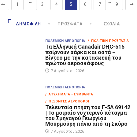
…
…
1
3
4
5
6
7
9
ΔΗΜΟΦΙΛΉ
ΠΡΌΣΦΑΤΑ
ΣΧΌΛΙΑ
ΠΟΛΕΜΙΚΉ ΑΕΡΟΠΟΡΊΑ
/ ΠΟΛΙΤΙΚΉ ΠΡΟΣΤΑΣΊΑ
Τα Eλληνικά Canadair DHC-515
παίρνουν σάρκα και οστά –
Βίντεο με την κατασκευή του
πρώτου αεροσκάφους
7 Αυγούστου 2026
ΠΟΛΕΜΙΚΉ ΑΕΡΟΠΟΡΊΑ
/ ΑΤΥΧΉΜΑΤΑ - ΣΥΜΒΆΝΤΑ
/ ΠΕΣΌΝΤΕΣ ΑΕΡΟΠΌΡΟΙ
Τελευταία πτήση του F-5A 69142
| Το μοιραίο νυχτερινό πέταγμα
του Σμηναγού Γεωργίου
Μουρμούρη πάνω από τη Σκύρο
7 Αυγούστου 2026