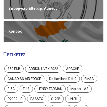
Υπουργείο Εθνικής Άμυνας
Κύπρος
ΕΤΙΚΈΤΕΣ
350 ΠΚΒ
ADRION LIVEX 2022
APACHE
CANADIAN AIR FORCE
De Havilland D.H. 9
EMSA
F-5A
F-18
HENRY FARMAN
Marder 1A3
P2002-JF
PASSEX
S-70B
UNIFIL