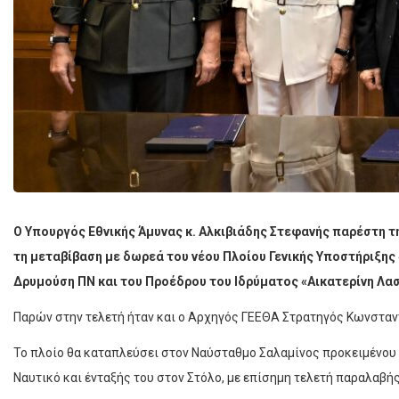
Ο Υπουργός Εθνικής Άμυνας κ. Αλκιβιάδης Στεφανής παρέστη τ
τη μεταβίβαση με δωρεά του νέου Πλοίου Γενικής Υποστήριξης
Δρυμούση ΠΝ και του Προέδρου του Ιδρύματος «Αικατερίνη Λασ
Παρών στην τελετή ήταν και ο Αρχηγός ΓΕΕΘΑ Στρατηγός Κωνστα
Το πλοίο θα καταπλεύσει στον Ναύσταθμο Σαλαμίνος προκειμένου
Ναυτικό και ένταξής του στον Στόλο, με επίσημη τελετή παραλαβής