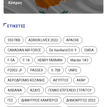
Κύπρος
ΕΤΙΚΈΤΕΣ
350 ΠΚΒ
ADRION LIVEX 2022
APACHE
CANADIAN AIR FORCE
De Havilland D.H. 9
EMSA
F-5A
F-18
HENRY FARMAN
Marder 1A3
P2002-JF
PASSEX
S-70B
UNIFIL
ΑΕΡΟΔΡΟΜΙΟ ΚΟΖΑΝΗΣ
ΑΙΓΥΠΤΟΣ
ΑΚΑΡ
ΑΛΒΑΝΙΑ
ΑΣΔΥΣ
ΓΕΝΙΚΟ ΕΠΙΤΕΛΕΙΟ ΣΤΡΑΤΟΥ
ΓΕΝΙΚΌ ΕΠΙΤΕΛΕΊΟ ΝΑΥΤΙΚΟΎ
ΓΕΣ
ΔΗΜΗΤΡΙΟΣ ΚΑΜΠΕΡΟΣ
ΔΗΜΟΚΡΙΤΟΣ 2022
Αρχηγός ΓΕΝ στη Σχολή