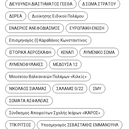
ΔΙΕΥΘΥΝΣΗ ΔΙΑΣΤΗΜΑΤΟΣ ΓΕΕΘΑ
Δ ΣΩΜΑ ΣΤΡΑΤΟΥ
Εθνικής Άμυνας |...
10 Μαρτίου 2026
ΔΩΡΕΑ
Διοίκησης Ειδικού Πολέμου
ΕΝΑΕΡΙΟΣ ΑΝΕΦΟΔΙΑΣΜΟΣ
ΕΥΡΩΠΑΙΚΗ ΕΝΩΣΗ
Επισμηναγός (Ι) Καραθάνος Κωνσταντίνος
ΙΣΤΟΡΙΚΑ ΑΕΡΟΣΚΑΦΗ
ΚΕΝΑΠ
ΛΥΜΕΝΙΚΟ ΣΩΜΑ
ΛΥΜΕΝΟΦΥΛΑΚΕΣ
ΜΕΔΟΥΣΑ 12
Μουσείου Βαλκανικών Πολέμων «Κιλκίς»
ΝΙΚΟΛΑΟΣ ΣΙΑΛΜΑΣ
ΣΑΛΑΜΙΣ 0/22
ΣΜΥ
ΣΩΜΑΤΑ ΑΣΦΑΛΕΙΑΣ
Σύνδεσμος Αποφοίτων Σχολής Ικάρων «ΙΚΑΡΟΣ»
ΤΠΚ ΡΙΤΣΟΣ
Υποσμηναγός ΣΕΒΑΣΤΑΚΗΣ ΕΜΜΑΝΟΥΗΛ