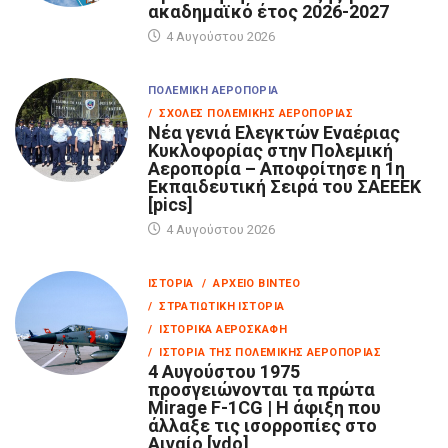
ακαδημαϊκό έτος 2026-2027
4 Αυγούστου 2026
ΠΟΛΕΜΙΚΉ ΑΕΡΟΠΟΡΊΑ
/ ΣΧΟΛΈΣ ΠΟΛΕΜΙΚΉΣ ΑΕΡΟΠΟΡΊΑΣ
Νέα γενιά Ελεγκτών Εναέριας
Κυκλοφορίας στην Πολεμική
Αεροπορία – Αποφοίτησε η 1η
Εκπαιδευτική Σειρά του ΣΑΕΕΕΚ
[pics]
4 Αυγούστου 2026
ΙΣΤΟΡΊΑ
/ ΑΡΧΕΊΟ ΒΊΝΤΕΟ
/ ΣΤΡΑΤΙΩΤΙΚΉ ΙΣΤΟΡΊΑ
/ ΙΣΤΟΡΙΚΆ ΑΕΡΟΣΚΆΦΗ
/ ΙΣΤΟΡΊΑ ΤΗΣ ΠΟΛΕΜΙΚΉΣ ΑΕΡΟΠΟΡΊΑΣ
4 Αυγούστου 1975
προσγειώνονται τα πρώτα
Mirage F-1CG | Η άφιξη που
άλλαξε τις ισορροπίες στο
Αιγαίο [vdo]