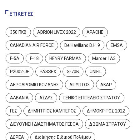
ΕΤΙΚΈΤΕΣ
350 ΠΚΒ
ADRION LIVEX 2022
APACHE
CANADIAN AIR FORCE
De Havilland D.H. 9
EMSA
F-5A
F-18
HENRY FARMAN
Marder 1A3
P2002-JF
PASSEX
S-70B
UNIFIL
ΑΕΡΟΔΡΟΜΙΟ ΚΟΖΑΝΗΣ
ΑΙΓΥΠΤΟΣ
ΑΚΑΡ
ΑΛΒΑΝΙΑ
ΑΣΔΥΣ
ΓΕΝΙΚΟ ΕΠΙΤΕΛΕΙΟ ΣΤΡΑΤΟΥ
ΓΕΣ
ΔΗΜΗΤΡΙΟΣ ΚΑΜΠΕΡΟΣ
ΔΗΜΟΚΡΙΤΟΣ 2022
ΔΙΕΥΘΥΝΣΗ ΔΙΑΣΤΗΜΑΤΟΣ ΓΕΕΘΑ
Δ ΣΩΜΑ ΣΤΡΑΤΟΥ
ΔΩΡΕΑ
Διοίκησης Ειδικού Πολέμου