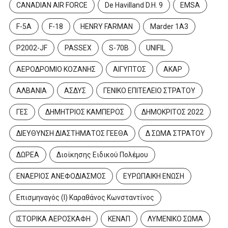
CANADIAN AIR FORCE
De Havilland D.H. 9
EMSA
F-5A
F-18
HENRY FARMAN
Marder 1A3
P2002-JF
PASSEX
S-70B
UNIFIL
ΑΕΡΟΔΡΟΜΙΟ ΚΟΖΑΝΗΣ
ΑΙΓΥΠΤΟΣ
ΑΚΑΡ
ΑΛΒΑΝΙΑ
ΑΣΔΥΣ
ΓΕΝΙΚΟ ΕΠΙΤΕΛΕΙΟ ΣΤΡΑΤΟΥ
ΓΕΣ
ΔΗΜΗΤΡΙΟΣ ΚΑΜΠΕΡΟΣ
ΔΗΜΟΚΡΙΤΟΣ 2022
ΔΙΕΥΘΥΝΣΗ ΔΙΑΣΤΗΜΑΤΟΣ ΓΕΕΘΑ
Δ ΣΩΜΑ ΣΤΡΑΤΟΥ
ΔΩΡΕΑ
Διοίκησης Ειδικού Πολέμου
ΕΝΑΕΡΙΟΣ ΑΝΕΦΟΔΙΑΣΜΟΣ
ΕΥΡΩΠΑΙΚΗ ΕΝΩΣΗ
Επισμηναγός (Ι) Καραθάνος Κωνσταντίνος
ΙΣΤΟΡΙΚΑ ΑΕΡΟΣΚΑΦΗ
ΚΕΝΑΠ
ΛΥΜΕΝΙΚΟ ΣΩΜΑ