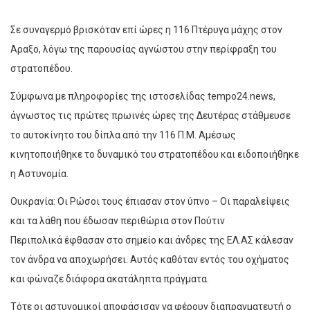
Σε συναγερμό βρισκόταν επί ώρες η 116 Πτέρυγα μάχης στον
Αραξο, λόγω της παρουσίας αγνώστου στην περίφραξη του
στρατοπέδου.
Σύμφωνα με πληροφορίες της ιστοσελίδας tempo24.news,
άγνωστος τις πρώτες πρωινές ώρες της Δευτέρας στάθμευσε
το αυτοκίνητο του δίπλα από την 116 Π.Μ. Αμέσως
κινητοποιήθηκε το δυναμικό του στρατοπέδου και ειδοποιήθηκε
η Αστυνομία.
Ουκρανία: Οι Ρώσοι τους έπιασαν στον ύπνο – Οι παραλείψεις
και τα λάθη που έδωσαν περιθώρια στον Πούτιν
Περιπολικά έφθασαν στο σημείο και άνδρες της ΕΛ.ΑΣ κάλεσαν
τον άνδρα να αποχωρήσει. Αυτός καθόταν εντός του οχήματος
και φώναζε διάφορα ακατάληπτα πράγματα.
Τότε οι αστυνομικοί αποφάσισαν να φέρουν διαπραγματευτή ο