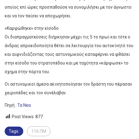
οποίος επί ώρες προσπαθούσε να συνομιλήσει με τον άγνωστο
και να τον πείσει να αποχωρήσει.
«Καρφώθηκε» στην είσοδο
Οι διαπραγματεύσεις διήρκησαν μέχρι τις 5 το πρωί και τότε ο
άνδρας απροειδοποίητα θέτει σε λειτουργία του αυτοκίνητό του
και αιφνιδιάζοντας τους αστυνομικούς καταφέρνει να φθάσει
στην είσοδο του στρατοπέδου και με ταχύτητα «κάρφωσε» το
όχημα στην πόρτα του.
Οι αστυνομικοί άμεσα ακινητοποίησαν τον δράστη του πέρασαν
χειροπέδες και τον συνέλαβαν.
Πηγή :
Τα Νεα
Post Views:
877
Tags:
116 ΠΜ