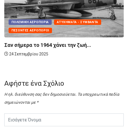
Α - ΣΥΜΒΆΝΤΑ
ΠΟΛΕΜΙΚΉ ΑΕΡΟΠΟΡΊΑ
ν ζωή...
Εορταστική Παιδική Εκδήλ
22 Δεκεμβρίου 2023
Αφήστε ένα Σχόλιο
Η ηλ. διεύθυνση σας δεν δημοσιεύεται.
Τα υποχρεωτικά πεδία
σημειώνονται με
*