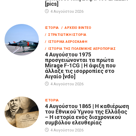
[pics]
4 Αυγούστου 2026
ΙΣΤΟΡΊΑ
/ ΑΡΧΕΊΟ ΒΊΝΤΕΟ
/ ΣΤΡΑΤΙΩΤΙΚΉ ΙΣΤΟΡΊΑ
/ ΙΣΤΟΡΙΚΆ ΑΕΡΟΣΚΆΦΗ
/ ΙΣΤΟΡΊΑ ΤΗΣ ΠΟΛΕΜΙΚΉΣ ΑΕΡΟΠΟΡΊΑΣ
4 Αυγούστου 1975
προσγειώνονται τα πρώτα
Mirage F-1CG | Η άφιξη που
άλλαξε τις ισορροπίες στο
Αιγαίο [vdo]
4 Αυγούστου 2026
ΙΣΤΟΡΊΑ
4 Αυγούστου 1865 | Η καθιέρωση
του Εθνικού Ύμνου της Ελλάδας
– Η ιστορία ενός διαχρονικού
συμβόλου ελευθερίας
4 Αυγούστου 2026