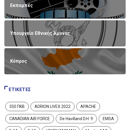
Εκπομπές
Υπουργείο Εθνικής Άμυνας
Κύπρος
ΕΤΙΚΈΤΕΣ
350 ΠΚΒ
ADRION LIVEX 2022
APACHE
CANADIAN AIR FORCE
De Havilland D.H. 9
EMSA