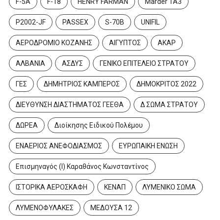
F-5A
F-18
HENRY FARMAN
Marder 1A3
P2002-JF
PASSEX
S-70B
UNIFIL
ΑΕΡΟΔΡΟΜΙΟ ΚΟΖΑΝΗΣ
ΑΙΓΥΠΤΟΣ
ΑΚΑΡ
ΑΛΒΑΝΙΑ
ΑΣΔΥΣ
ΓΕΝΙΚΟ ΕΠΙΤΕΛΕΙΟ ΣΤΡΑΤΟΥ
ΓΕΣ
ΔΗΜΗΤΡΙΟΣ ΚΑΜΠΕΡΟΣ
ΔΗΜΟΚΡΙΤΟΣ 2022
ΔΙΕΥΘΥΝΣΗ ΔΙΑΣΤΗΜΑΤΟΣ ΓΕΕΘΑ
Δ ΣΩΜΑ ΣΤΡΑΤΟΥ
ΔΩΡΕΑ
Διοίκησης Ειδικού Πολέμου
ΕΝΑΕΡΙΟΣ ΑΝΕΦΟΔΙΑΣΜΟΣ
ΕΥΡΩΠΑΙΚΗ ΕΝΩΣΗ
Επισμηναγός (Ι) Καραθάνος Κωνσταντίνος
ΙΣΤΟΡΙΚΑ ΑΕΡΟΣΚΑΦΗ
ΚΕΝΑΠ
ΛΥΜΕΝΙΚΟ ΣΩΜΑ
ΛΥΜΕΝΟΦΥΛΑΚΕΣ
ΜΕΔΟΥΣΑ 12