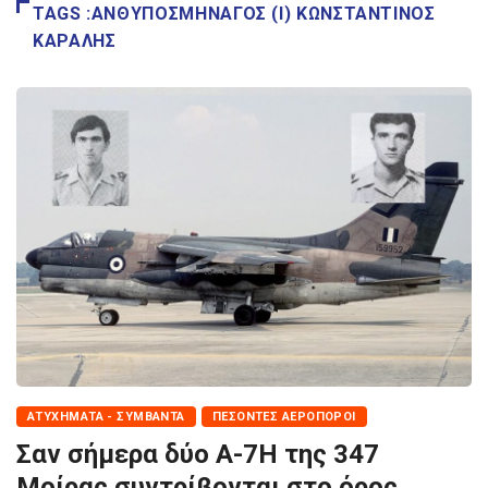
TAGS :ΑΝΘΥΠΟΣΜΗΝΑΓΌΣ (Ι) ΚΩΝΣΤΑΝΤΊΝΟΣ
ΚΆΡΑΛΗΣ
ΑΤΥΧΉΜΑΤΑ - ΣΥΜΒΆΝΤΑ
ΠΕΣΌΝΤΕΣ ΑΕΡΟΠΌΡΟΙ
Σαν σήμερα δύο A-7H της 347
Μοίρας συντρίβονται στο όρος