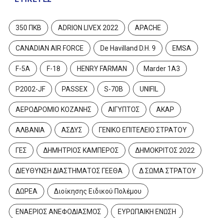
350 ΠΚΒ
ADRION LIVEX 2022
APACHE
CANADIAN AIR FORCE
De Havilland D.H. 9
EMSA
F-5A
F-18
HENRY FARMAN
Marder 1A3
P2002-JF
PASSEX
S-70B
UNIFIL
ΑΕΡΟΔΡΟΜΙΟ ΚΟΖΑΝΗΣ
ΑΙΓΥΠΤΟΣ
ΑΚΑΡ
ΑΛΒΑΝΙΑ
ΑΣΔΥΣ
ΓΕΝΙΚΟ ΕΠΙΤΕΛΕΙΟ ΣΤΡΑΤΟΥ
ΓΕΣ
ΔΗΜΗΤΡΙΟΣ ΚΑΜΠΕΡΟΣ
ΔΗΜΟΚΡΙΤΟΣ 2022
ΔΙΕΥΘΥΝΣΗ ΔΙΑΣΤΗΜΑΤΟΣ ΓΕΕΘΑ
Δ ΣΩΜΑ ΣΤΡΑΤΟΥ
ΔΩΡΕΑ
Διοίκησης Ειδικού Πολέμου
ΕΝΑΕΡΙΟΣ ΑΝΕΦΟΔΙΑΣΜΟΣ
ΕΥΡΩΠΑΙΚΗ ΕΝΩΣΗ