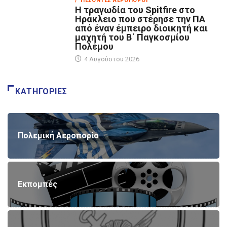
/ ΠΕΣΌΝΤΕΣ ΑΕΡΟΠΌΡΟΙ
Η τραγωδία του Spitfire στο
Ηράκλειο που στέρησε την ΠΑ
από έναν έμπειρο διοικητή και
μαχητή του Β΄ Παγκοσμίου
Πολέμου
4 Αυγούστου 2026
ΚΑΤΗΓΟΡΊΕΣ
Πολεμική Αεροπορία
Εκπομπές