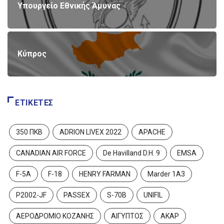
Υπουργείο Εθνικής Άμυνας
Κύπρος
ΕΤΙΚΈΤΕΣ
350 ΠΚΒ
ADRION LIVEX 2022
APACHE
CANADIAN AIR FORCE
De Havilland D.H. 9
EMSA
F-5A
F-18
HENRY FARMAN
Marder 1A3
P2002-JF
PASSEX
S-70B
UNIFIL
ΑΕΡΟΔΡΟΜΙΟ ΚΟΖΑΝΗΣ
ΑΙΓΥΠΤΟΣ
ΑΚΑΡ