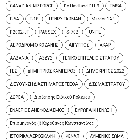
CANADIAN AIR FORCE
De Havilland D.H. 9
EMSA
F-5A
F-18
HENRY FARMAN
Marder 1A3
P2002-JF
PASSEX
S-70B
UNIFIL
ΑΕΡΟΔΡΟΜΙΟ ΚΟΖΑΝΗΣ
ΑΙΓΥΠΤΟΣ
ΑΚΑΡ
ΑΛΒΑΝΙΑ
ΑΣΔΥΣ
ΓΕΝΙΚΟ ΕΠΙΤΕΛΕΙΟ ΣΤΡΑΤΟΥ
ΓΕΣ
ΔΗΜΗΤΡΙΟΣ ΚΑΜΠΕΡΟΣ
ΔΗΜΟΚΡΙΤΟΣ 2022
ΔΙΕΥΘΥΝΣΗ ΔΙΑΣΤΗΜΑΤΟΣ ΓΕΕΘΑ
Δ ΣΩΜΑ ΣΤΡΑΤΟΥ
ΔΩΡΕΑ
Διοίκησης Ειδικού Πολέμου
ΕΝΑΕΡΙΟΣ ΑΝΕΦΟΔΙΑΣΜΟΣ
ΕΥΡΩΠΑΙΚΗ ΕΝΩΣΗ
Επισμηναγός (Ι) Καραθάνος Κωνσταντίνος
ΙΣΤΟΡΙΚΑ ΑΕΡΟΣΚΑΦΗ
ΚΕΝΑΠ
ΛΥΜΕΝΙΚΟ ΣΩΜΑ