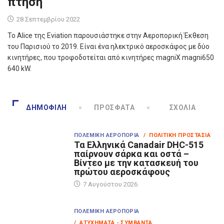
πτήση
28 Σεπτεμβρίου 2022
Το Alice της Eviation παρουσιάστηκε στην Αεροπορική Έκθεση
του Παρισιού το 2019. Είναι ένα ηλεκτρικό αεροσκάφος με δύο
κινητήρες, που τροφοδοτείται από κινητήρες magniX magni650
640 kW.
ΔΗΜΟΦΙΛΉ
ΠΡΌΣΦΑΤΑ
ΣΧΌΛΙΑ
ΠΟΛΕΜΙΚΉ ΑΕΡΟΠΟΡΊΑ
/ ΠΟΛΙΤΙΚΉ ΠΡΟΣΤΑΣΊΑ
Τα Eλληνικά Canadair DHC-515
παίρνουν σάρκα και οστά –
Βίντεο με την κατασκευή του
πρώτου αεροσκάφους
7 Αυγούστου 2026
ΠΟΛΕΜΙΚΉ ΑΕΡΟΠΟΡΊΑ
/ ΑΤΥΧΉΜΑΤΑ - ΣΥΜΒΆΝΤΑ