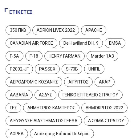
ΕΤΙΚΈΤΕΣ
350 ΠΚΒ
ADRION LIVEX 2022
APACHE
CANADIAN AIR FORCE
De Havilland D.H. 9
EMSA
F-5A
F-18
HENRY FARMAN
Marder 1A3
P2002-JF
PASSEX
S-70B
UNIFIL
ΑΕΡΟΔΡΟΜΙΟ ΚΟΖΑΝΗΣ
ΑΙΓΥΠΤΟΣ
ΑΚΑΡ
ΑΛΒΑΝΙΑ
ΑΣΔΥΣ
ΓΕΝΙΚΟ ΕΠΙΤΕΛΕΙΟ ΣΤΡΑΤΟΥ
ΓΕΣ
ΔΗΜΗΤΡΙΟΣ ΚΑΜΠΕΡΟΣ
ΔΗΜΟΚΡΙΤΟΣ 2022
ΔΙΕΥΘΥΝΣΗ ΔΙΑΣΤΗΜΑΤΟΣ ΓΕΕΘΑ
Δ ΣΩΜΑ ΣΤΡΑΤΟΥ
ΔΩΡΕΑ
Διοίκησης Ειδικού Πολέμου