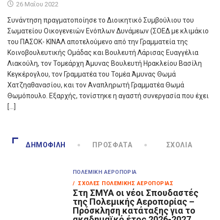
26 Μαΐου 2022
Συνάντηση πραγματοποίησε το Διοικητικό Συμβούλιου του
Σωματείου Οικογενειών Ενόπλων Δυνάμεων (ΣΟΕΔ με κλιμάκιο
του ΠΑΣΟΚ- ΚΙΝΑΛ αποτελούμενο από την Γραμματεία της
Κοινοβουλευτικής Ομάδας και Βουλευτή Λάρισας Ευαγγέλια
Λιακούλη, τον Τομεάρχη Άμυνας Βουλευτή Ηρακλείου Βασίλη
Κεγκέρογλου, τον Γραμματέα του Τομέα Άμυνας Θωμά
Χατζηαθανασίου, και τον Αναπληρωτή Γραμματέα Θωμά
Θωμόπουλο. Εξαρχής, τονίστηκε η αγαστή συνεργασία που έχει
[…]
ΔΗΜΟΦΙΛΉ
ΠΡΌΣΦΑΤΑ
ΣΧΌΛΙΑ
ΠΟΛΕΜΙΚΉ ΑΕΡΟΠΟΡΊΑ
/ ΣΧΟΛΈΣ ΠΟΛΕΜΙΚΉΣ ΑΕΡΟΠΟΡΊΑΣ
Στη ΣΜΥΑ οι νέοι Σπουδαστές
της Πολεμικής Αεροπορίας –
Πρόσκληση κατάταξης για το
ακαδημαϊκό έτος 2026-2027