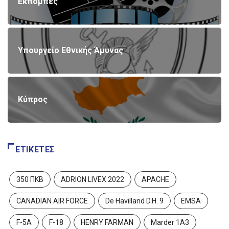
Εκπομπές
Υπουργείο Εθνικής Άμυνας
Κύπρος
ΕΤΙΚΈΤΕΣ
350 ΠΚΒ
ADRION LIVEX 2022
APACHE
CANADIAN AIR FORCE
De Havilland D.H. 9
EMSA
F-5A
F-18
HENRY FARMAN
Marder 1A3