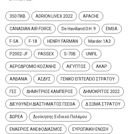
350 ΠΚΒ
ADRION LIVEX 2022
APACHE
CANADIAN AIR FORCE
De Havilland D.H. 9
EMSA
F-5A
F-18
HENRY FARMAN
Marder 1A3
P2002-JF
PASSEX
S-70B
UNIFIL
ΑΕΡΟΔΡΟΜΙΟ ΚΟΖΑΝΗΣ
ΑΙΓΥΠΤΟΣ
ΑΚΑΡ
ΑΛΒΑΝΙΑ
ΑΣΔΥΣ
ΓΕΝΙΚΟ ΕΠΙΤΕΛΕΙΟ ΣΤΡΑΤΟΥ
ΓΕΣ
ΔΗΜΗΤΡΙΟΣ ΚΑΜΠΕΡΟΣ
ΔΗΜΟΚΡΙΤΟΣ 2022
ΔΙΕΥΘΥΝΣΗ ΔΙΑΣΤΗΜΑΤΟΣ ΓΕΕΘΑ
Δ ΣΩΜΑ ΣΤΡΑΤΟΥ
ΔΩΡΕΑ
Διοίκησης Ειδικού Πολέμου
ΕΝΑΕΡΙΟΣ ΑΝΕΦΟΔΙΑΣΜΟΣ
ΕΥΡΩΠΑΙΚΗ ΕΝΩΣΗ