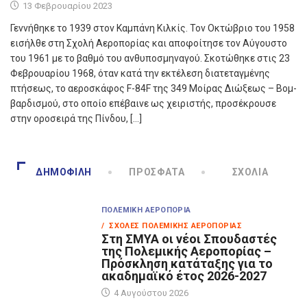
13 Φεβρουαρίου 2023
Γεννήθηκε το 1939 στον Καμπάνη Κιλκίς. Τον Οκτώβριο του 1958
εισήλθε στη Σχολή Αεροπορίας και αποφοίτησε τον Αύγουστο
του 1961 με το βαθμό του ανθυποσμηναγού. Σκοτώθηκε στις 23
Φεβρουαρίου 1968, όταν κατά την εκτέλεση διατεταγμένης
πτήσεως, το αεροσκάφος F-84F της 349 Μοίρας Διώξεως – Βομ­
βαρδισμού, στο οποίο επέβαινε ως χειριστής, προσέκρουσε
στην οροσειρά της Πίνδου, […]
ΔΗΜΟΦΙΛΉ
ΠΡΌΣΦΑΤΑ
ΣΧΌΛΙΑ
ΠΟΛΕΜΙΚΉ ΑΕΡΟΠΟΡΊΑ
/ ΣΧΟΛΈΣ ΠΟΛΕΜΙΚΉΣ ΑΕΡΟΠΟΡΊΑΣ
Στη ΣΜΥΑ οι νέοι Σπουδαστές
της Πολεμικής Αεροπορίας –
Πρόσκληση κατάταξης για το
ακαδημαϊκό έτος 2026-2027
4 Αυγούστου 2026