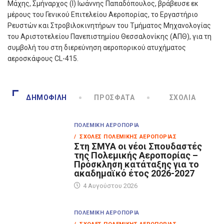
Μάχης, Σμήναρχος (Ι) Ιωάννης Παπαδόπουλος, βράβευσε εκ
μέρους του Γενικού Επιτελείου Αεροπορίας, το Εργαστήριο
Ρευστών και Στροβιλοκινητήρων του Τμήματος Μηχανολογίας
του Αριστοτελείου Πανεπιστημίου Θεσσαλονίκης (ΑΠΘ), για τη
συμβολή του στη διερεύνηση αεροπορικού ατυχήματος
αεροσκάφους CL-415.
ΔΗΜΟΦΙΛΉ
ΠΡΌΣΦΑΤΑ
ΣΧΌΛΙΑ
ΠΟΛΕΜΙΚΉ ΑΕΡΟΠΟΡΊΑ
/ ΣΧΟΛΈΣ ΠΟΛΕΜΙΚΉΣ ΑΕΡΟΠΟΡΊΑΣ
Στη ΣΜΥΑ οι νέοι Σπουδαστές
της Πολεμικής Αεροπορίας –
Πρόσκληση κατάταξης για το
ακαδημαϊκό έτος 2026-2027
4 Αυγούστου 2026
ΠΟΛΕΜΙΚΉ ΑΕΡΟΠΟΡΊΑ