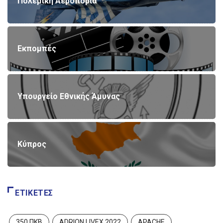
Πολεμική Αεροπορία
Εκπομπές
Υπουργείο Εθνικής Άμυνας
Κύπρος
ΕΤΙΚΈΤΕΣ
350 ΠΚΒ
ADRION LIVEX 2022
APACHE