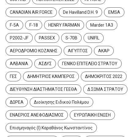
CANADIAN AIR FORCE
De Havilland D.H. 9
EMSA
F-5A
F-18
HENRY FARMAN
Marder 1A3
P2002-JF
PASSEX
S-70B
UNIFIL
ΑΕΡΟΔΡΟΜΙΟ ΚΟΖΑΝΗΣ
ΑΙΓΥΠΤΟΣ
ΑΚΑΡ
ΑΛΒΑΝΙΑ
ΑΣΔΥΣ
ΓΕΝΙΚΟ ΕΠΙΤΕΛΕΙΟ ΣΤΡΑΤΟΥ
ΓΕΣ
ΔΗΜΗΤΡΙΟΣ ΚΑΜΠΕΡΟΣ
ΔΗΜΟΚΡΙΤΟΣ 2022
ΔΙΕΥΘΥΝΣΗ ΔΙΑΣΤΗΜΑΤΟΣ ΓΕΕΘΑ
Δ ΣΩΜΑ ΣΤΡΑΤΟΥ
ΔΩΡΕΑ
Διοίκησης Ειδικού Πολέμου
ΕΝΑΕΡΙΟΣ ΑΝΕΦΟΔΙΑΣΜΟΣ
ΕΥΡΩΠΑΙΚΗ ΕΝΩΣΗ
Επισμηναγός (Ι) Καραθάνος Κωνσταντίνος