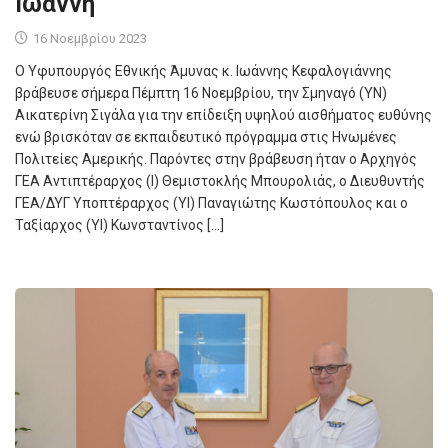
Ιωάννη
16 Νοεμβρίου 2023
Ο Υφυπουργός Εθνικής Άμυνας κ. Ιωάννης Κεφαλογιάννης
βράβευσε σήμερα Πέμπτη 16 Νοεμβρίου, την Σμηναγό (ΥΝ)
Αικατερίνη Σιγάλα για την επίδειξη υψηλού αισθήματος ευθύνης
ενώ βρισκόταν σε εκπαιδευτικό πρόγραμμα στις Ηνωμένες
Πολιτείες Αμερικής. Παρόντες στην βράβευση ήταν ο Αρχηγός
ΓΕΑ Αντιπτέραρχος (Ι) Θεμιστοκλής Μπουρολιάς, ο Διευθυντής
ΓΕΑ/ΔΥΓ Υποπτέραρχος (ΥΙ) Παναγιώτης Κωστόπουλος και ο
Ταξίαρχος (ΥΙ) Κωνσταντίνος […]