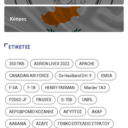
Κύπρος
ΕΤΙΚΈΤΕΣ
350 ΠΚΒ
ADRION LIVEX 2022
APACHE
CANADIAN AIR FORCE
De Havilland D.H. 9
EMSA
F-5A
F-18
HENRY FARMAN
Marder 1A3
P2002-JF
PASSEX
S-70B
UNIFIL
ΑΕΡΟΔΡΟΜΙΟ ΚΟΖΑΝΗΣ
ΑΙΓΥΠΤΟΣ
ΑΚΑΡ
ΑΛΒΑΝΙΑ
ΑΣΔΥΣ
ΓΕΝΙΚΟ ΕΠΙΤΕΛΕΙΟ ΣΤΡΑΤΟΥ