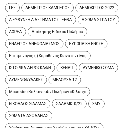
ΓΕΣ
ΔΗΜΗΤΡΙΟΣ ΚΑΜΠΕΡΟΣ
ΔΗΜΟΚΡΙΤΟΣ 2022
ΔΙΕΥΘΥΝΣΗ ΔΙΑΣΤΗΜΑΤΟΣ ΓΕΕΘΑ
Δ ΣΩΜΑ ΣΤΡΑΤΟΥ
ΔΩΡΕΑ
Διοίκησης Ειδικού Πολέμου
ΕΝΑΕΡΙΟΣ ΑΝΕΦΟΔΙΑΣΜΟΣ
ΕΥΡΩΠΑΙΚΗ ΕΝΩΣΗ
Επισμηναγός (Ι) Καραθάνος Κωνσταντίνος
ΙΣΤΟΡΙΚΑ ΑΕΡΟΣΚΑΦΗ
ΚΕΝΑΠ
ΛΥΜΕΝΙΚΟ ΣΩΜΑ
ΛΥΜΕΝΟΦΥΛΑΚΕΣ
ΜΕΔΟΥΣΑ 12
Μουσείου Βαλκανικών Πολέμων «Κιλκίς»
ΝΙΚΟΛΑΟΣ ΣΙΑΛΜΑΣ
ΣΑΛΑΜΙΣ 0/22
ΣΜΥ
ΣΩΜΑΤΑ ΑΣΦΑΛΕΙΑΣ
Σύνδεσμος Αποφοίτων Σχολής Ικάρων «ΙΚΑΡΟΣ»