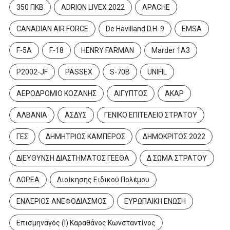
350 ΠΚΒ
ADRION LIVEX 2022
APACHE
CANADIAN AIR FORCE
De Havilland D.H. 9
EMSA
F-5A
F-18
HENRY FARMAN
Marder 1A3
P2002-JF
PASSEX
S-70B
UNIFIL
ΑΕΡΟΔΡΟΜΙΟ ΚΟΖΑΝΗΣ
ΑΙΓΥΠΤΟΣ
ΑΚΑΡ
ΑΛΒΑΝΙΑ
ΑΣΔΥΣ
ΓΕΝΙΚΟ ΕΠΙΤΕΛΕΙΟ ΣΤΡΑΤΟΥ
ΓΕΣ
ΔΗΜΗΤΡΙΟΣ ΚΑΜΠΕΡΟΣ
ΔΗΜΟΚΡΙΤΟΣ 2022
ΔΙΕΥΘΥΝΣΗ ΔΙΑΣΤΗΜΑΤΟΣ ΓΕΕΘΑ
Δ ΣΩΜΑ ΣΤΡΑΤΟΥ
ΔΩΡΕΑ
Διοίκησης Ειδικού Πολέμου
ΕΝΑΕΡΙΟΣ ΑΝΕΦΟΔΙΑΣΜΟΣ
ΕΥΡΩΠΑΙΚΗ ΕΝΩΣΗ
Επισμηναγός (Ι) Καραθάνος Κωνσταντίνος