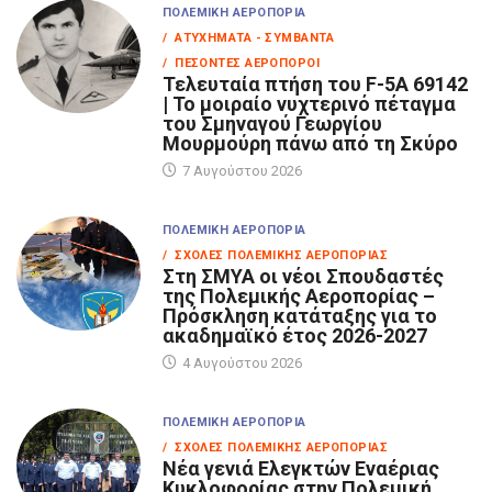
ΠΟΛΕΜΙΚΉ ΑΕΡΟΠΟΡΊΑ
/ ΑΤΥΧΉΜΑΤΑ - ΣΥΜΒΆΝΤΑ
/ ΠΕΣΌΝΤΕΣ ΑΕΡΟΠΌΡΟΙ
Τελευταία πτήση του F-5A 69142
| Το μοιραίο νυχτερινό πέταγμα
του Σμηναγού Γεωργίου
Μουρμούρη πάνω από τη Σκύρο
7 Αυγούστου 2026
ΠΟΛΕΜΙΚΉ ΑΕΡΟΠΟΡΊΑ
/ ΣΧΟΛΈΣ ΠΟΛΕΜΙΚΉΣ ΑΕΡΟΠΟΡΊΑΣ
Στη ΣΜΥΑ οι νέοι Σπουδαστές
της Πολεμικής Αεροπορίας –
Πρόσκληση κατάταξης για το
ακαδημαϊκό έτος 2026-2027
4 Αυγούστου 2026
ΠΟΛΕΜΙΚΉ ΑΕΡΟΠΟΡΊΑ
/ ΣΧΟΛΈΣ ΠΟΛΕΜΙΚΉΣ ΑΕΡΟΠΟΡΊΑΣ
Νέα γενιά Ελεγκτών Εναέριας
Κυκλοφορίας στην Πολεμική