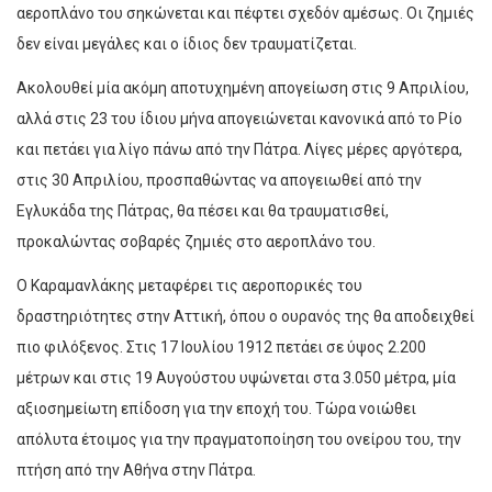
αεροπλάνο του σηκώνεται και πέφτει σχεδόν αμέσως. Οι ζημιές
δεν είναι μεγάλες και ο ίδιος δεν τραυματίζεται.
Ακολουθεί μία ακόμη αποτυχημένη απογείωση στις 9 Απριλίου,
αλλά στις 23 του ίδιου μήνα απογειώνεται κανονικά από το Ρίο
και πετάει για λίγο πάνω από την Πάτρα. Λίγες μέρες αργότερα,
στις 30 Απριλίου, προσπαθώντας να απογειωθεί από την
Εγλυκάδα της Πάτρας, θα πέσει και θα τραυματισθεί,
προκαλώντας σοβαρές ζημιές στο αεροπλάνο του.
Ο Καραμανλάκης μεταφέρει τις αεροπορικές του
δραστηριότητες στην Αττική, όπου ο ουρανός της θα αποδειχθεί
πιο φιλόξενος. Στις 17 Ιουλίου 1912 πετάει σε ύψος 2.200
μέτρων και στις 19 Αυγούστου υψώνεται στα 3.050 μέτρα, μία
αξιοσημείωτη επίδοση για την εποχή του. Τώρα νοιώθει
απόλυτα έτοιμος για την πραγματοποίηση του ονείρου του, την
πτήση από την Αθήνα στην Πάτρα.