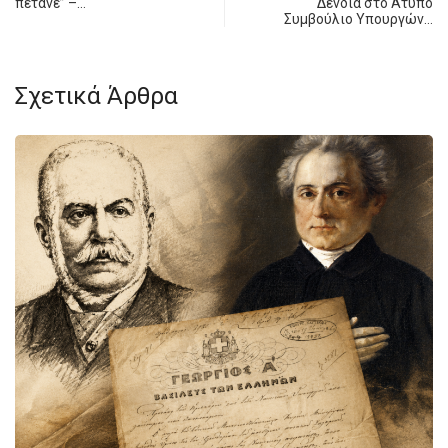
πετάνε” –…
Δένδια στο Άτυπο
Συμβούλιο Υπουργών…
Σχετικά Άρθρα
ΙΣΤΟΡΊΑ
ΠΟΛΕΜΙΚΉ 