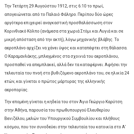
Την Τετάρτη 29 Αυγούστου 1912, στις 6:10 το πρωί,
απογειώνεται από το Παλαιό Φάληρο. Περίπου δύο ώρες
αργότερα επιχειρεί αναγκαστική προσθαλάσσωση στον
Κορινθιακό Κόλπο (ανάμεσα στα χωριά Στόμι και Λυγιά και σε
μικρή απόσταση από την ακτή), λόγω μηχανικής βλάβης. Το
αεροπλάνο αρχίζει να χάνει ύψος και καταπέφτει στη θάλασσα.
Ο Καραμανλάκης, μπλεγμένος στα σχοινιά του αεροπλάνου,
προσπαθεί να απεμπλακεί, αλλά δεν τα καταφέρνει. Αφήσει την
τελευταία του πνοή στο βυθιζόμενο αεροπλάνο του, σε ηλικία 24
ετών, και γίνεται ο πρώτος μάρτυρας της ελληνικής
αεροπορίας.
Την επομένη γίνεται η κηδεία του στον Άγιο Γεώργιο Καρύτση
στην Αθήνα, παρουσία του πρωθυπουργού Ελευθερίου
Βενιζέλου, μελών του Υπουργικού Συμβουλίου και πλήθους
κόσμου, που τον συνοδεύει στην τελευταία του κατοικία στο Α’