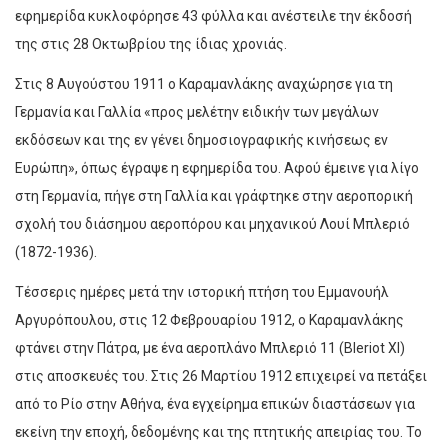
εφημερίδα κυκλοφόρησε 43 φύλλα και ανέστειλε την έκδοσή
της στις 28 Οκτωβρίου της ίδιας χρονιάς.
Στις 8 Αυγούστου 1911 ο Καραμανλάκης αναχώρησε για τη
Γερμανία και Γαλλία «προς μελέτην ειδικήν των μεγάλων
εκδόσεων και της εν γένει δημοσιογραφικής κινήσεως εν
Ευρώπη», όπως έγραψε η εφημερίδα του. Αφού έμεινε για λίγο
στη Γερμανία, πήγε στη Γαλλία και γράφτηκε στην αεροπορική
σχολή του διάσημου αεροπόρου και μηχανικού Λουί Μπλεριό
(1872-1936).
Τέσσερις ημέρες μετά την ιστορική πτήση του Εμμανουήλ
Αργυρόπουλου, στις 12 Φεβρουαρίου 1912, ο Καραμανλάκης
φτάνει στην Πάτρα, με ένα αεροπλάνο Μπλεριό 11 (Bleriot XI)
στις αποσκευές του. Στις 26 Μαρτίου 1912 επιχειρεί να πετάξει
από το Ρίο στην Αθήνα, ένα εγχείρημα επικών διαστάσεων για
εκείνη την εποχή, δεδομένης και της πτητικής απειρίας του. Το