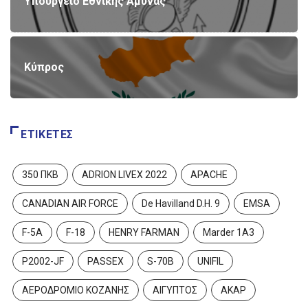
Υπουργείο Εθνικής Άμυνας
Κύπρος
ΕΤΙΚΈΤΕΣ
350 ΠΚΒ
ADRION LIVEX 2022
APACHE
CANADIAN AIR FORCE
De Havilland D.H. 9
EMSA
F-5A
F-18
HENRY FARMAN
Marder 1A3
P2002-JF
PASSEX
S-70B
UNIFIL
ΑΕΡΟΔΡΟΜΙΟ ΚΟΖΑΝΗΣ
ΑΙΓΥΠΤΟΣ
ΑΚΑΡ