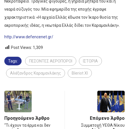
Νεκροταφείο. Τραγικές φιγούρες, η γηραιά μητέρα του και η
νεαρά σύζυγός του. Μία εφημερίδα της εποχής έγραψε
χαρακτηριστικά: «Η αρχαία Ελλάς έδωσε τον Ίκαρο θυσία της
αεροπορικής ιδέας, η νεωτέρα Ελλάς δίδει τον Καραμανλάκη».
http://www.defencenet.gr/
Post Views:
1,309
Tags:
ΠΕΣΟΝΤΕΣ ΑΕΡΟΠΟΡΟΙ
ΙΣΤΟΡΙΑ
Αλέξανδρος Καραμανλάκης
Bleriot XI
Προηγούμενο Άρθρο
Επόμενο Άρθρο
“Τι έχουν τα έρμα και δεν
Συμμετοχή ΥΕΘΑ Νίκου