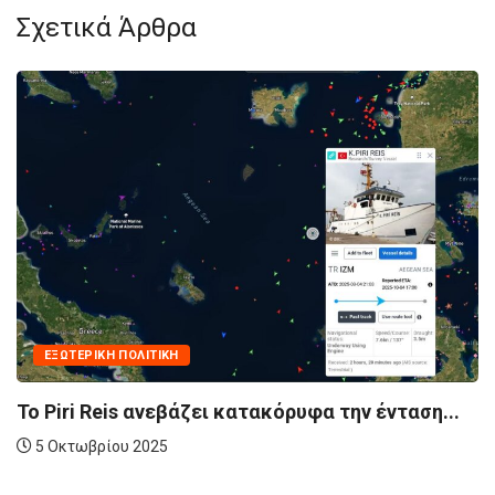
Σχετικά Άρθρα
ΕΙΔ
ΤΕΡΙΚΉ ΠΟΛΙΤΙΚΉ
ΠΟΜΕ
παρα
ri Reis ανεβάζει κατακόρυφα την ένταση...
9 Σε
τωβρίου 2025