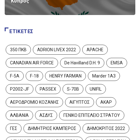
Κύπρος
ΕΤΙΚΈΤΕΣ
350 ΠΚΒ
ADRION LIVEX 2022
APACHE
CANADIAN AIR FORCE
De Havilland D.H. 9
EMSA
F-5A
F-18
HENRY FARMAN
Marder 1A3
P2002-JF
PASSEX
S-70B
UNIFIL
ΑΕΡΟΔΡΟΜΙΟ ΚΟΖΑΝΗΣ
ΑΙΓΥΠΤΟΣ
ΑΚΑΡ
ΑΛΒΑΝΙΑ
ΑΣΔΥΣ
ΓΕΝΙΚΟ ΕΠΙΤΕΛΕΙΟ ΣΤΡΑΤΟΥ
ΓΕΣ
ΔΗΜΗΤΡΙΟΣ ΚΑΜΠΕΡΟΣ
ΔΗΜΟΚΡΙΤΟΣ 2022