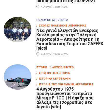
ακαδημαϊκό έτος 2026-2027
4 Αυγούστου 2026
ΠΟΛΕΜΙΚΉ ΑΕΡΟΠΟΡΊΑ
/ ΣΧΟΛΈΣ ΠΟΛΕΜΙΚΉΣ ΑΕΡΟΠΟΡΊΑΣ
Νέα γενιά Ελεγκτών Εναέριας
Κυκλοφορίας στην Πολεμική
Αεροπορία – Αποφοίτησε η 1η
Εκπαιδευτική Σειρά του ΣΑΕΕΕΚ
[pics]
4 Αυγούστου 2026
ΙΣΤΟΡΊΑ
/ ΑΡΧΕΊΟ ΒΊΝΤΕΟ
/ ΣΤΡΑΤΙΩΤΙΚΉ ΙΣΤΟΡΊΑ
/ ΙΣΤΟΡΙΚΆ ΑΕΡΟΣΚΆΦΗ
/ ΙΣΤΟΡΊΑ ΤΗΣ ΠΟΛΕΜΙΚΉΣ ΑΕΡΟΠΟΡΊΑΣ
4 Αυγούστου 1975
προσγειώνονται τα πρώτα
Mirage F-1CG | Η άφιξη που
άλλαξε τις ισορροπίες στο
Αιγαίο [vdo]