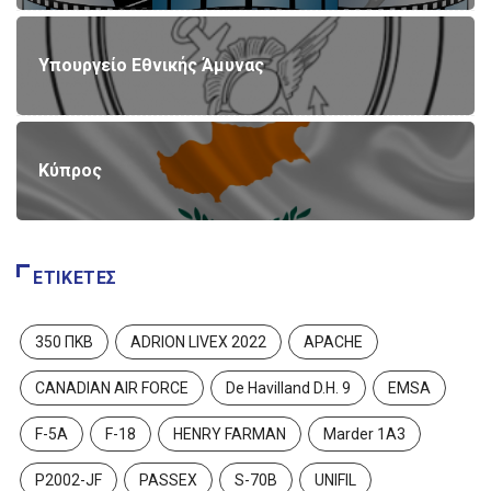
Υπουργείο Εθνικής Άμυνας
Κύπρος
ΕΤΙΚΈΤΕΣ
350 ΠΚΒ
ADRION LIVEX 2022
APACHE
CANADIAN AIR FORCE
De Havilland D.H. 9
EMSA
F-5A
F-18
HENRY FARMAN
Marder 1A3
P2002-JF
PASSEX
S-70B
UNIFIL