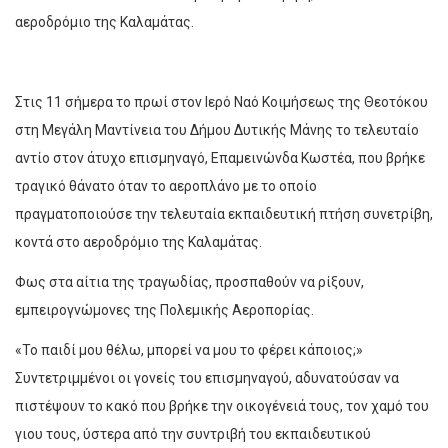
αεροδρόμιο της Καλαμάτας.
Στις 11 σήμερα το πρωί στον Ιερό Ναό Κοιμήσεως της Θεοτόκου
στη Μεγάλη Μαντίνεια του Δήμου Δυτικής Μάνης το τελευταίο
αντίο στον άτυχο επισμηναγό, Επαμεινώνδα Κωστέα, που βρήκε
τραγικό θάνατο όταν το αεροπλάνο με το οποίο
πραγματοποιούσε την τελευταία εκπαιδευτική πτήση συνετρίβη,
κοντά στο αεροδρόμιο της Καλαμάτας.
Φως στα αίτια της τραγωδίας, προσπαθούν να ρίξουν,
εμπειρογνώμονες της Πολεμικής Αεροπορίας.
«Το παιδί μου θέλω, μπορεί να μου το φέρει κάποιος;»
Συντετριμμένοι οι γονείς του επισμηναγού, αδυνατούσαν να
πιστέψουν το κακό που βρήκε την οικογένειά τους, τον χαμό του
γιου τους, ύστερα από την συντριβή του εκπαιδευτικού