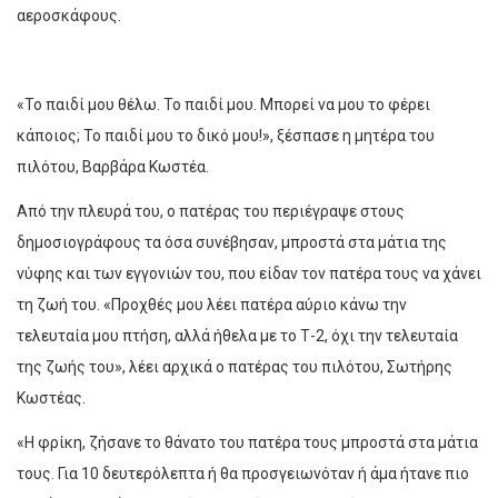
αεροσκάφους.
«Το παιδί μου θέλω. Το παιδί μου. Μπορεί να μου το φέρει
κάποιος; Το παιδί μου το δικό μου!», ξέσπασε η μητέρα του
πιλότου, Βαρβάρα Κωστέα.
Από την πλευρά του, ο πατέρας του περιέγραψε στους
δημοσιογράφους τα όσα συνέβησαν, μπροστά στα μάτια της
νύφης και των εγγονιών του, που είδαν τον πατέρα τους να χάνει
τη ζωή του. «Προχθές μου λέει πατέρα αύριο κάνω την
τελευταία μου πτήση, αλλά ήθελα με το Τ-2, όχι την τελευταία
της ζωής του», λέει αρχικά ο πατέρας του πιλότου, Σωτήρης
Κωστέας.
«Η φρίκη, ζήσανε το θάνατο του πατέρα τους μπροστά στα μάτια
τους. Για 10 δευτερόλεπτα ή θα προσγειωνόταν ή άμα ήτανε πιο