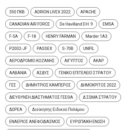
350 ΠΚΒ
ADRION LIVEX 2022
APACHE
CANADIAN AIR FORCE
De Havilland D.H. 9
EMSA
F-5A
F-18
HENRY FARMAN
Marder 1A3
P2002-JF
PASSEX
S-70B
UNIFIL
ΑΕΡΟΔΡΟΜΙΟ ΚΟΖΑΝΗΣ
ΑΙΓΥΠΤΟΣ
ΑΚΑΡ
ΑΛΒΑΝΙΑ
ΑΣΔΥΣ
ΓΕΝΙΚΟ ΕΠΙΤΕΛΕΙΟ ΣΤΡΑΤΟΥ
ΓΕΣ
ΔΗΜΗΤΡΙΟΣ ΚΑΜΠΕΡΟΣ
ΔΗΜΟΚΡΙΤΟΣ 2022
ΔΙΕΥΘΥΝΣΗ ΔΙΑΣΤΗΜΑΤΟΣ ΓΕΕΘΑ
Δ ΣΩΜΑ ΣΤΡΑΤΟΥ
ΔΩΡΕΑ
Διοίκησης Ειδικού Πολέμου
ΕΝΑΕΡΙΟΣ ΑΝΕΦΟΔΙΑΣΜΟΣ
ΕΥΡΩΠΑΙΚΗ ΕΝΩΣΗ