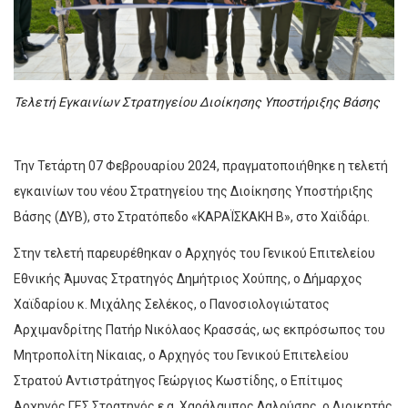
Τελετή Εγκαινίων Στρατηγείου Διοίκησης Υποστήριξης Βάσης
Την Τετάρτη 07 Φεβρουαρίου 2024, πραγματοποιήθηκε η τελετή
εγκαινίων του νέου Στρατηγείου της Διοίκησης Υποστήριξης
Βάσης (ΔΥΒ), στο Στρατόπεδο «ΚΑΡΑΪΣΚΑΚΗ Β», στο Χαϊδάρι.
Στην τελετή παρευρέθηκαν o Αρχηγός του Γενικού Επιτελείου
Εθνικής Άμυνας Στρατηγός Δημήτριος Χούπης, ο Δήμαρχος
Χαϊδαρίου κ. Μιχάλης Σελέκος, ο Πανοσιολογιώτατος
Αρχιμανδρίτης Πατήρ Νικόλαος Κρασσάς, ως εκπρόσωπος του
Μητροπολίτη Νίκαιας, ο Αρχηγός του Γενικού Επιτελείου
Στρατού Αντιστράτηγος Γεώργιος Κωστίδης, ο Επίτιμος
Αρχηγός ΓΕΣ Στρατηγός ε.α. Χαράλαμπος Λαλούσης, ο Διοικητής