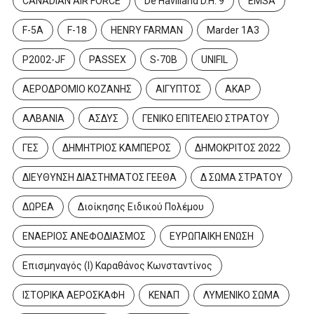
CANADIAN AIR FORCE
De Havilland D.H. 9
EMSA
F-5A
F-18
HENRY FARMAN
Marder 1A3
P2002-JF
PASSEX
S-70B
UNIFIL
ΑΕΡΟΔΡΟΜΙΟ ΚΟΖΑΝΗΣ
ΑΙΓΥΠΤΟΣ
ΑΚΑΡ
ΑΛΒΑΝΙΑ
ΑΣΔΥΣ
ΓΕΝΙΚΟ ΕΠΙΤΕΛΕΙΟ ΣΤΡΑΤΟΥ
ΓΕΣ
ΔΗΜΗΤΡΙΟΣ ΚΑΜΠΕΡΟΣ
ΔΗΜΟΚΡΙΤΟΣ 2022
ΔΙΕΥΘΥΝΣΗ ΔΙΑΣΤΗΜΑΤΟΣ ΓΕΕΘΑ
Δ ΣΩΜΑ ΣΤΡΑΤΟΥ
ΔΩΡΕΑ
Διοίκησης Ειδικού Πολέμου
ΕΝΑΕΡΙΟΣ ΑΝΕΦΟΔΙΑΣΜΟΣ
ΕΥΡΩΠΑΙΚΗ ΕΝΩΣΗ
Επισμηναγός (Ι) Καραθάνος Κωνσταντίνος
ΙΣΤΟΡΙΚΑ ΑΕΡΟΣΚΑΦΗ
ΚΕΝΑΠ
ΛΥΜΕΝΙΚΟ ΣΩΜΑ