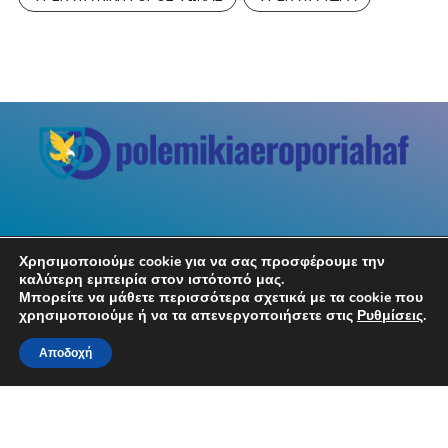
Χρησιμοποιούμε cookie για να σας προσφέρουμε την
καλύτερη εμπειρία στον ιστότοπό μας.
Μπορείτε να μάθετε περισσότερα σχετικά με τα cookie που
Σχετικά με εμάς
χρησιμοποιούμε ή να τα απενεργοποιήσετε στις
Ρυθμίσεις
.
Αποδοχή
Ειδήσεις για την ελληνική πολεμική αεροπορία,
την άμυνα και την εξωτερική πολιτική της
Ελλάδας. Εκπομπές, Αρθρογραφία, Συνεντεύξεις.