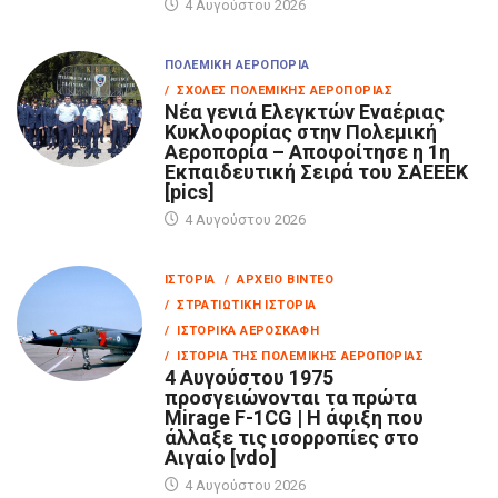
4 Αυγούστου 2026
ΠΟΛΕΜΙΚΉ ΑΕΡΟΠΟΡΊΑ
/ ΣΧΟΛΈΣ ΠΟΛΕΜΙΚΉΣ ΑΕΡΟΠΟΡΊΑΣ
Νέα γενιά Ελεγκτών Εναέριας
Κυκλοφορίας στην Πολεμική
Αεροπορία – Αποφοίτησε η 1η
Εκπαιδευτική Σειρά του ΣΑΕΕΕΚ
[pics]
4 Αυγούστου 2026
ΙΣΤΟΡΊΑ
/ ΑΡΧΕΊΟ ΒΊΝΤΕΟ
/ ΣΤΡΑΤΙΩΤΙΚΉ ΙΣΤΟΡΊΑ
/ ΙΣΤΟΡΙΚΆ ΑΕΡΟΣΚΆΦΗ
/ ΙΣΤΟΡΊΑ ΤΗΣ ΠΟΛΕΜΙΚΉΣ ΑΕΡΟΠΟΡΊΑΣ
4 Αυγούστου 1975
προσγειώνονται τα πρώτα
Mirage F-1CG | Η άφιξη που
άλλαξε τις ισορροπίες στο
Αιγαίο [vdo]
4 Αυγούστου 2026