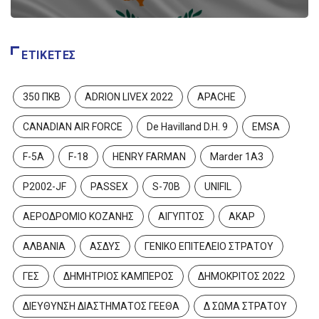
ΕΤΙΚΈΤΕΣ
350 ΠΚΒ
ADRION LIVEX 2022
APACHE
CANADIAN AIR FORCE
De Havilland D.H. 9
EMSA
F-5A
F-18
HENRY FARMAN
Marder 1A3
P2002-JF
PASSEX
S-70B
UNIFIL
ΑΕΡΟΔΡΟΜΙΟ ΚΟΖΑΝΗΣ
ΑΙΓΥΠΤΟΣ
ΑΚΑΡ
ΑΛΒΑΝΙΑ
ΑΣΔΥΣ
ΓΕΝΙΚΟ ΕΠΙΤΕΛΕΙΟ ΣΤΡΑΤΟΥ
ΓΕΣ
ΔΗΜΗΤΡΙΟΣ ΚΑΜΠΕΡΟΣ
ΔΗΜΟΚΡΙΤΟΣ 2022
ΔΙΕΥΘΥΝΣΗ ΔΙΑΣΤΗΜΑΤΟΣ ΓΕΕΘΑ
Δ ΣΩΜΑ ΣΤΡΑΤΟΥ