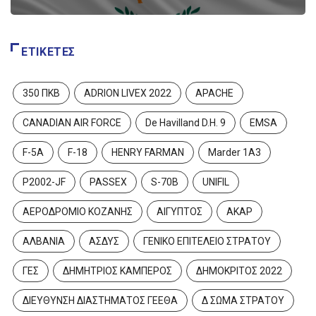
ΕΤΙΚΈΤΕΣ
350 ΠΚΒ
ADRION LIVEX 2022
APACHE
CANADIAN AIR FORCE
De Havilland D.H. 9
EMSA
F-5A
F-18
HENRY FARMAN
Marder 1A3
P2002-JF
PASSEX
S-70B
UNIFIL
ΑΕΡΟΔΡΟΜΙΟ ΚΟΖΑΝΗΣ
ΑΙΓΥΠΤΟΣ
ΑΚΑΡ
ΑΛΒΑΝΙΑ
ΑΣΔΥΣ
ΓΕΝΙΚΟ ΕΠΙΤΕΛΕΙΟ ΣΤΡΑΤΟΥ
ΓΕΣ
ΔΗΜΗΤΡΙΟΣ ΚΑΜΠΕΡΟΣ
ΔΗΜΟΚΡΙΤΟΣ 2022
ΔΙΕΥΘΥΝΣΗ ΔΙΑΣΤΗΜΑΤΟΣ ΓΕΕΘΑ
Δ ΣΩΜΑ ΣΤΡΑΤΟΥ