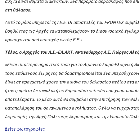
συχνά είναι θύματα διακινητών. Ένα παρόμοιο αεροσκάφος που επ
στη θάλασσα.
Αυτό το μέσο υπηρετεί την Ε.Ε. Οι αποστολές του FRONTEX συμβά
βοηθώντας τις Αρχές να καταπολεμήσουν το διασυνοριακό έγκλημα 
προέρχονται από περιοχές εκτός Ε.Ε.»
Τέλος, ο Αρχηγός του Λ.Σ.-ΕΛ.ΑΚΤ. Αντιναύαρχος Λ.Σ. Γιώργος Αλε
«Είναι ιδιαίτερα σημαντικό τόσο για το Λιμενικό Σώμα-Ελληνική Ακ
τους επόμενους έξι μήνες θα δραστηριοποιείται ένα υπερσύγχρονο
δίνει σε πραγματικό χρόνο την εικόνα του θαλασσίου πεδίου στα 
ήταν η πρώτη Ακτοφυλακή σε Ευρωπαϊκό επίπεδο που χρησιμοποίη
αποτελέσματα. Το μέσο αυτό θα συμβάλει στην επιτήρηση των θαλά
καταπολέμηση του οργανωμένου εγκλήματος. Θέλω να ευχαριστήσω
Αεροπορία, την Αρχή Πολιτικής Αεροπορίας και την Υπηρεσία Πολι
Δείτε φωτογραφίες