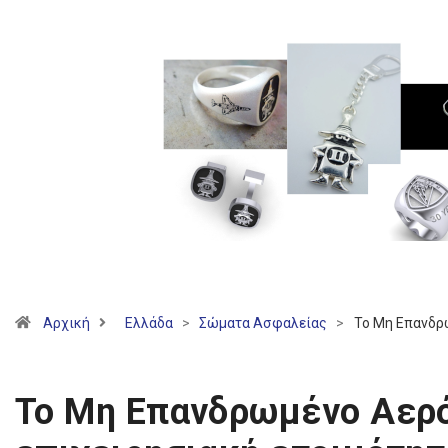
Αρχική
Ελλάδα
>
Σώματα Ασφαλείας
>
To Μη Επανδρω
To Μη Επανδρωμένο Αερ