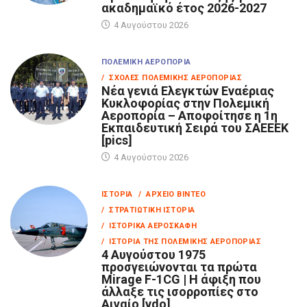
ακαδημαϊκό έτος 2026-2027
4 Αυγούστου 2026
ΠΟΛΕΜΙΚΉ ΑΕΡΟΠΟΡΊΑ
/ ΣΧΟΛΈΣ ΠΟΛΕΜΙΚΉΣ ΑΕΡΟΠΟΡΊΑΣ
Νέα γενιά Ελεγκτών Εναέριας
Κυκλοφορίας στην Πολεμική
Αεροπορία – Αποφοίτησε η 1η
Εκπαιδευτική Σειρά του ΣΑΕΕΕΚ
[pics]
4 Αυγούστου 2026
ΙΣΤΟΡΊΑ
/ ΑΡΧΕΊΟ ΒΊΝΤΕΟ
/ ΣΤΡΑΤΙΩΤΙΚΉ ΙΣΤΟΡΊΑ
/ ΙΣΤΟΡΙΚΆ ΑΕΡΟΣΚΆΦΗ
/ ΙΣΤΟΡΊΑ ΤΗΣ ΠΟΛΕΜΙΚΉΣ ΑΕΡΟΠΟΡΊΑΣ
4 Αυγούστου 1975
προσγειώνονται τα πρώτα
Mirage F-1CG | Η άφιξη που
άλλαξε τις ισορροπίες στο
Αιγαίο [vdo]