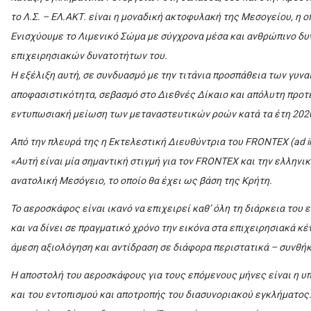
το Λ.Σ. – ΕΛ.ΑΚΤ. είναι η μοναδική ακτοφυλακή της Μεσογείου, η ο
Ενισχύουμε το Λιμενικό Σώμα με σύγχρονα μέσα και ανθρώπινο δυ
επιχειρησιακών δυνατοτήτων του.
Η εξέλιξη αυτή, σε συνδυασμό με την τιτάνια προσπάθεια των γυνα
αποφασιστικότητα, σεβασμό στο Διεθνές Δίκαιο και απόλυτη προτ
εντυπωσιακή μείωση των μεταναστευτικών ροών κατά τα έτη 2020,
Από την πλευρά της η Εκτελεστική Διευθύντρια του FRONTEX (ad int
«Αυτή είναι μία σημαντική στιγμή για τον FRONTEX και την ελλην
ανατολική Μεσόγειο, το οποίο θα έχει ως βάση της Κρήτη.
Το αεροσκάφος είναι ικανό να επιχειρεί καθ’ όλη τη διάρκεια του
και να δίνει σε πραγματικό χρόνο την εικόνα στα επιχειρησιακά κ
άμεση αξιολόγηση και αντίδραση σε διάφορα περιστατικά – συνθήκε
Η αποστολή του αεροσκάφους για τους επόμενους μήνες είναι η 
και του εντοπισμού και αποτροπής του διασυνοριακού εγκλήματος