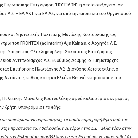
ής Ευρωπαϊκής Επιχείρηση ”ΠΟΣΕΙΔΩΝ”, η οποία διεξάγεται σε
ν Λ.Σ. – ΕΛ.ΑΚΤ και ΕΛ.ΑΣ, και υπό την εποπτεία του Οργανισμού
γαίου και Νησιωτικής Πολιτικής Μανώλης Κουτουλάκης ως
ια του FRONTEX (ad interim) Aija Kalnaja, o Αρχηγός Λ.Σ. –
ής της Υπηρεσίας Ολοκληρωμένης Θαλάσσιας Επιτήρησης
κλείου Αντιπλοίαρχος Λ.Σ. Ευθύμιος Δουβής, ο Τμηματάρχης
ιας Επιτήρησης Πλωτάρχης Λ.Σ. Διονύσης Χριστοφίλης, ο
άλης Αντώνιος, καθώς και η κα Ελεάνα Θεωνά εκπρόσωπος του
κής Πολιτικής Μανώλης Κουτουλάκης αφού καλωσόρισε εκ μέρους
ην Κρήτη, υπογράμμισε τα εξής:
νο μη επανδρωμένο αεροσκάφος, το οποίο παραχωρήθηκε από την
στην προστασία των θαλασσίων συνόρων της Ε.Ε., αλλά τόσο στην
σία του θαλασσίου περιβάλλοντος και θα πρέπει να σημειωθεί ότι