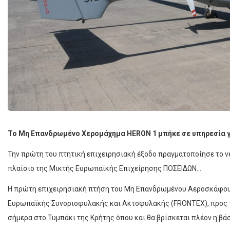
Το Μη Επανδρωμένο Χερομάχημα HERON 1 μπήκε σε υπηρεσία γι
Την πρώτη του πτητική επιχειρησιακή έξοδο πραγματοποίησε το 
πλαίσιο της Μικτής Ευρωπαϊκής Επιχείρησης ΠΟΣΕΙΔΩΝ…
Η πρώτη επιχειρησιακή πτήση του Μη Επανδρωμένου Αεροσκάφους
Ευρωπαϊκής Συνοριοφυλακής και Ακτοφυλακής (FRONTEX), προς 
σήμερα στο Τυμπάκι της Κρήτης όπου και θα βρίσκεται πλέον η βάσ