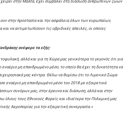
ιχειρεί στην Μάλτα, έχει συμβάλει στη διάσωση ανθρώπινων ζωών
λουν στην προστασία και την ασφάλεια όλων των ευρωπαίων,
και να αντιμετωπίσουν τις υβριδικές απειλές, οι οποίες
ξανδράκης ανέφερε τα εξής:
τοφυλακή, αλλά και για τη Χώρα μας γενικότερα το γεγονός ότι για
 εναέριο μη επανδρωμένο μέσο, το οποίο θα έχει τη δυνατότητα να
επιχειρησιακά μας κέντρα. Θέλω να θυμίσω ότι το Λιμενικό Σώμα
σε εναέριο μη επανδρωμένο μέσο του 2018 με εξαιρετικά
σσιων συνόρων μας, στην έρευνα και διάσωση, αλλά και στην
 όλους τους Εθνικούς Φορείς και ιδιαίτερα την Πολεμική μας
τικής Αεροπορίας για την εξαιρετική συνεργασία.»