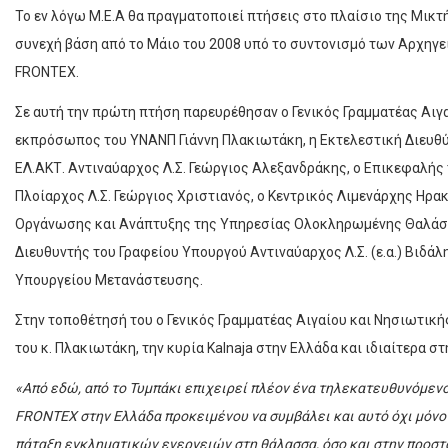
Το εν λόγω Μ.Ε.Α θα πραγματοποιεί πτήσεις στο πλαίσιο της Μικτ
συνεχή βάση από το Μάιο του 2008 υπό το συντονισμό των Αρχηγείω
FRONTEX.
Σε αυτή την πρώτη πτήση παρευρέθησαν ο Γενικός Γραμματέας Αι
εκπρόσωπος του ΥΝΑΝΠ Γιάννη Πλακιωτάκη, η Εκτελεστική Διευθύντρ
ΕΛ.ΑΚΤ. Αντιναύαρχος Λ.Σ. Γεώργιος Αλεξανδράκης, ο Επικεφαλ
Πλοίαρχος Λ.Σ. Γεώργιος Χριστιανός, ο Κεντρικός Λιμενάρχης Ηρα
Οργάνωσης και Ανάπτυξης της Υπηρεσίας Ολοκληρωμένης Θαλάσσ
Διευθυντής του Γραφείου Υπουργού Αντιναύαρχος Λ.Σ. (ε.α.) Βιδ
Υπουργείου Μετανάστευσης.
Στην τοποθέτησή του ο Γενικός Γραμματέας Αιγαίου και Νησιωτι
του κ. Πλακιωτάκη, την κυρία Kalnaja στην Ελλάδα και ιδιαίτερα στ
«Από εδώ, από το Τυμπάκι επιχειρεί πλέον ένα τηλεκατευθυνόμε
FRONTEX στην Ελλάδα προκειμένου να συμβάλει και αυτό όχι μόνο 
πάταξη εγκληματικών ενεργειών στη θάλασσα, όσο και στην προστα