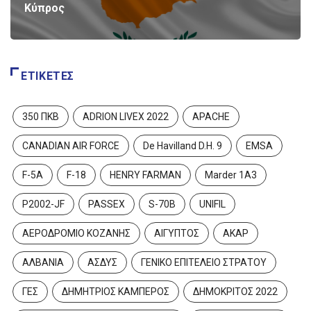
Κύπρος
ΕΤΙΚΈΤΕΣ
350 ΠΚΒ
ADRION LIVEX 2022
APACHE
CANADIAN AIR FORCE
De Havilland D.H. 9
EMSA
F-5A
F-18
HENRY FARMAN
Marder 1A3
P2002-JF
PASSEX
S-70B
UNIFIL
ΑΕΡΟΔΡΟΜΙΟ ΚΟΖΑΝΗΣ
ΑΙΓΥΠΤΟΣ
ΑΚΑΡ
ΑΛΒΑΝΙΑ
ΑΣΔΥΣ
ΓΕΝΙΚΟ ΕΠΙΤΕΛΕΙΟ ΣΤΡΑΤΟΥ
ΓΕΣ
ΔΗΜΗΤΡΙΟΣ ΚΑΜΠΕΡΟΣ
ΔΗΜΟΚΡΙΤΟΣ 2022