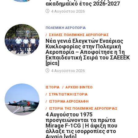
ακαδημαϊκό έτος 2026-2027
4 Αυγούστου 2026
ΠΟΛΕΜΙΚΉ ΑΕΡΟΠΟΡΊΑ
/ ΣΧΟΛΈΣ ΠΟΛΕΜΙΚΉΣ ΑΕΡΟΠΟΡΊΑΣ
Νέα γενιά Ελεγκτών Εναέριας
Κυκλοφορίας στην Πολεμική
Αεροπορία – Αποφοίτησε η 1η
Εκπαιδευτική Σειρά του ΣΑΕΕΕΚ
[pics]
4 Αυγούστου 2026
ΙΣΤΟΡΊΑ
/ ΑΡΧΕΊΟ ΒΊΝΤΕΟ
/ ΣΤΡΑΤΙΩΤΙΚΉ ΙΣΤΟΡΊΑ
/ ΙΣΤΟΡΙΚΆ ΑΕΡΟΣΚΆΦΗ
/ ΙΣΤΟΡΊΑ ΤΗΣ ΠΟΛΕΜΙΚΉΣ ΑΕΡΟΠΟΡΊΑΣ
4 Αυγούστου 1975
προσγειώνονται τα πρώτα
Mirage F-1CG | Η άφιξη που
άλλαξε τις ισορροπίες στο
Αιγαίο [vdo]