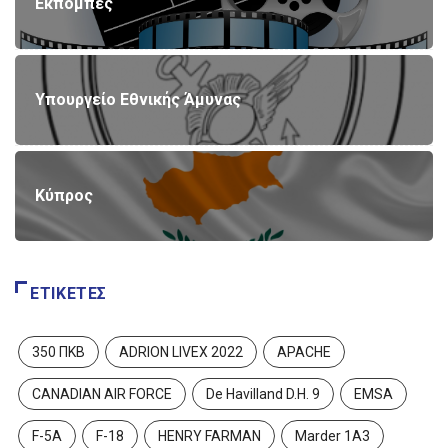
Εκπομπές
Υπουργείο Εθνικής Άμυνας
Κύπρος
ΕΤΙΚΈΤΕΣ
350 ΠΚΒ
ADRION LIVEX 2022
APACHE
CANADIAN AIR FORCE
De Havilland D.H. 9
EMSA
F-5A
F-18
HENRY FARMAN
Marder 1A3