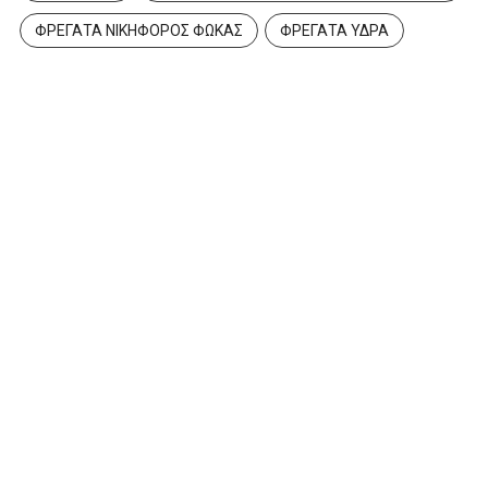
ΦΡΕΓΑΤΑ ΝΙΚΗΦΟΡΟΣ ΦΩΚΑΣ
ΦΡΕΓΑΤΑ ΥΔΡΑ
Νέα γενιά Ελεγκτών Εναέριας
Κυκλοφορίας στην Πολεμική...
4 Αυγούστου 2026