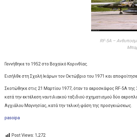
RF-5A – Ανθυποσμη
Μπαρ
Γεννήθηκε το 1952 στο Βοχαϊκό Κορινθίας.
Εισήλθε στη Σχολή Ικάρων τον Οκτώβριο του 1971 και αποφοίτησε 
Σκοτώθηκε στις 21 Μαρτίου 1977, όταν το αεροσκάφος RF-5A της 
κατά την εκτέλεση ναυτιλιακού ταξιδιού σχηματισμού δύο αεροπλ
Αγχιάλου Μαγνησίας, κατά την τελική φάση της προσγειώσεως.
pasoipa
Post Views:
1,272