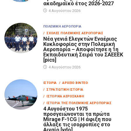
ακαδημαϊκό έτος 2026-2027
4 Αυγούστου 2026
ΠΟΛΕΜΙΚΉ ΑΕΡΟΠΟΡΊΑ
/ ΣΧΟΛΈΣ ΠΟΛΕΜΙΚΉΣ ΑΕΡΟΠΟΡΊΑΣ
Νέα γενιά Ελεγκτών Εναέριας
Κυκλοφορίας στην Πολεμική
Αεροπορία – Αποφοίτησε η 1η
Εκπαιδευτική Σειρά του ΣΑΕΕΕΚ
[pics]
4 Αυγούστου 2026
ΙΣΤΟΡΊΑ
/ ΑΡΧΕΊΟ ΒΊΝΤΕΟ
/ ΣΤΡΑΤΙΩΤΙΚΉ ΙΣΤΟΡΊΑ
/ ΙΣΤΟΡΙΚΆ ΑΕΡΟΣΚΆΦΗ
/ ΙΣΤΟΡΊΑ ΤΗΣ ΠΟΛΕΜΙΚΉΣ ΑΕΡΟΠΟΡΊΑΣ
4 Αυγούστου 1975
προσγειώνονται τα πρώτα
Mirage F-1CG | Η άφιξη που
άλλαξε τις ισορροπίες στο
Αιγαίο [vdo]