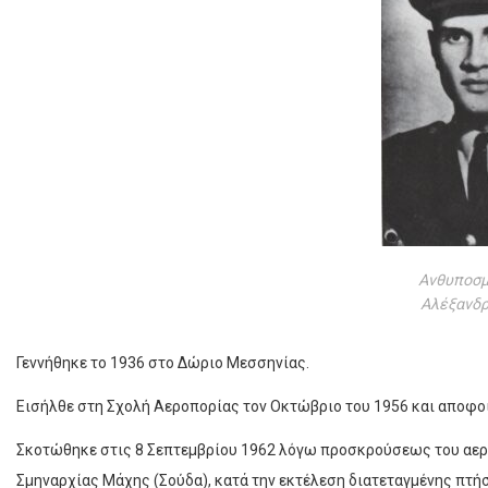
Ανθυποσμη
Αλέξανδρ
Γεννήθηκε το 1936 στο Δώριο Μεσσηνίας.
Εισήλθε στη Σχολή Αεροπορίας τον Οκτώβριο του 1956 και αποφοί
Σκοτώθηκε στις 8 Σεπτεμβρίου 1962 λόγω προσκρούσεως του αερο
Σμηναρ­χίας Μάχης (Σούδα), κατά την εκτέλεση διατε­ταγ­μένης πτή