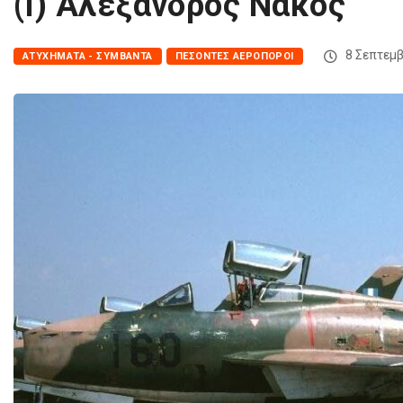
(Ι) Αλέξανδρος Νάκος
8 Σεπτεμβ
ΑΤΥΧΉΜΑΤΑ - ΣΥΜΒΆΝΤΑ
ΠΕΣΌΝΤΕΣ ΑΕΡΟΠΌΡΟΙ