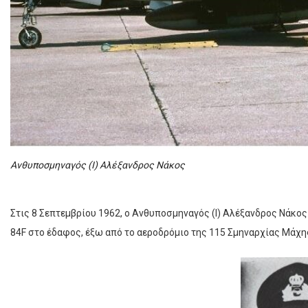
Ανθυποσμηναγός (Ι) Αλέξανδρος Νάκος
Στις 8 Σεπτεμβρίου 1962, ο Ανθυποσμηναγός (Ι) Αλέξανδρος Νάκ
84F στο έδαφος, έξω από το αεροδρόμιο της 115 Σμηναρχίας Μάχη