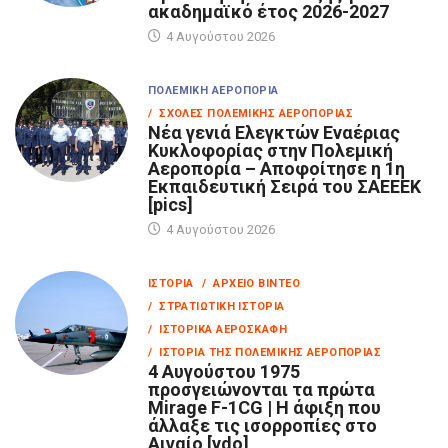
ακαδημαϊκό έτος 2026-2027
4 Αυγούστου 2026
ΠΟΛΕΜΙΚΉ ΑΕΡΟΠΟΡΊΑ
/ ΣΧΟΛΈΣ ΠΟΛΕΜΙΚΉΣ ΑΕΡΟΠΟΡΊΑΣ
Νέα γενιά Ελεγκτών Εναέριας
Κυκλοφορίας στην Πολεμική
Αεροπορία – Αποφοίτησε η 1η
Εκπαιδευτική Σειρά του ΣΑΕΕΕΚ
[pics]
4 Αυγούστου 2026
ΙΣΤΟΡΊΑ
/ ΑΡΧΕΊΟ ΒΊΝΤΕΟ
/ ΣΤΡΑΤΙΩΤΙΚΉ ΙΣΤΟΡΊΑ
/ ΙΣΤΟΡΙΚΆ ΑΕΡΟΣΚΆΦΗ
/ ΙΣΤΟΡΊΑ ΤΗΣ ΠΟΛΕΜΙΚΉΣ ΑΕΡΟΠΟΡΊΑΣ
4 Αυγούστου 1975
προσγειώνονται τα πρώτα
Mirage F-1CG | Η άφιξη που
άλλαξε τις ισορροπίες στο
Αιγαίο [vdo]