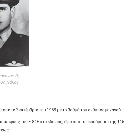
ναγός (Ι)
ος Νάκος
τησε το Σεπτέμβριο του 1959 με το βαθμό του ανθυποσμηναγού.
σκάφους του F-84F στο έδαφος, έξω από το αεροδρόμιο της 115
σεως.