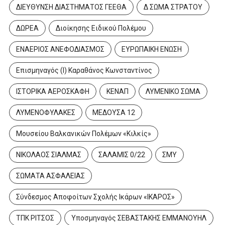
ΔΙΕΥΘΥΝΣΗ ΔΙΑΣΤΗΜΑΤΟΣ ΓΕΕΘΑ
Δ ΣΩΜΑ ΣΤΡΑΤΟΥ
ΔΩΡΕΑ
Διοίκησης Ειδικού Πολέμου
ΕΝΑΕΡΙΟΣ ΑΝΕΦΟΔΙΑΣΜΟΣ
ΕΥΡΩΠΑΙΚΗ ΕΝΩΣΗ
ΠΟΛΕΜΙΚΉ ΑΕΡΟΠΟΡΊΑ
Επισμηναγός (Ι) Καραθάνος Κωνσταντίνος
ΣΧΟΛΈΣ ΠΟΛΕΜΙΚΉΣ ΑΕΡΟΠΟΡΊΑΣ
ΙΣΤΟΡΙΚΑ ΑΕΡΟΣΚΑΦΗ
ΚΕΝΑΠ
ΛΥΜΕΝΙΚΟ ΣΩΜΑ
Στη ΣΜΥΑ οι νέοι Σπουδαστές
ΛΥΜΕΝΟΦΥΛΑΚΕΣ
ΜΕΔΟΥΣΑ 12
της Πολεμικής...
4 Αυγούστου 2026
Μουσείου Βαλκανικών Πολέμων «Κιλκίς»
ΝΙΚΟΛΑΟΣ ΣΙΑΛΜΑΣ
ΣΑΛΑΜΙΣ 0/22
ΣΜΥ
ΣΩΜΑΤΑ ΑΣΦΑΛΕΙΑΣ
Σύνδεσμος Αποφοίτων Σχολής Ικάρων «ΙΚΑΡΟΣ»
ΤΠΚ ΡΙΤΣΟΣ
Υποσμηναγός ΣΕΒΑΣΤΑΚΗΣ ΕΜΜΑΝΟΥΗΛ