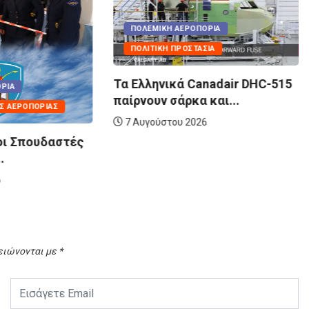
ΟΠΟΡΊΑ
ΤΑΣΊΑ
ΠΟΛΕΜΙΚΉ ΑΕΡΟΠΟΡΊΑ
Canadair DHC-515
ΑΤΥΧΉΜΑΤΑ - ΣΥΜΒΆΝΤΑ
α και...
ΠΕΣΌΝΤΕΣ ΑΕΡΟΠΌΡΟΙ
026
Τελευταία πτήση του F-5A
69142 | Το...
7 Αυγούστου 2026
ειώνονται με
*