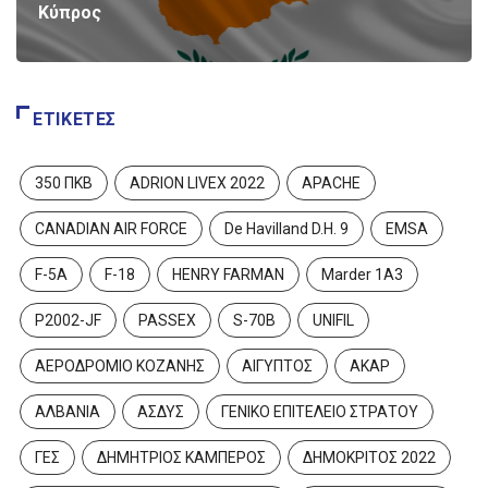
Κύπρος
ΕΤΙΚΈΤΕΣ
350 ΠΚΒ
ADRION LIVEX 2022
APACHE
CANADIAN AIR FORCE
De Havilland D.H. 9
EMSA
F-5A
F-18
HENRY FARMAN
Marder 1A3
P2002-JF
PASSEX
S-70B
UNIFIL
ΑΕΡΟΔΡΟΜΙΟ ΚΟΖΑΝΗΣ
ΑΙΓΥΠΤΟΣ
ΑΚΑΡ
ΑΛΒΑΝΙΑ
ΑΣΔΥΣ
ΓΕΝΙΚΟ ΕΠΙΤΕΛΕΙΟ ΣΤΡΑΤΟΥ
ΓΕΣ
ΔΗΜΗΤΡΙΟΣ ΚΑΜΠΕΡΟΣ
ΔΗΜΟΚΡΙΤΟΣ 2022