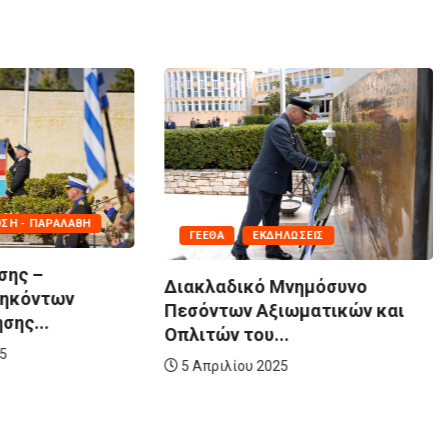
ΣΗ - ΠΑΡΑΛΑΒΉ
ΓΕΕΘΑ
ΕΚΔΗΛΏΣΕΙΣ
σης –
Διακλαδικό Μνημόσυνο
θηκόντων
Πεσόντων Αξιωματικών και
σης...
Οπλιτών του...
25
5 Απριλίου 2025