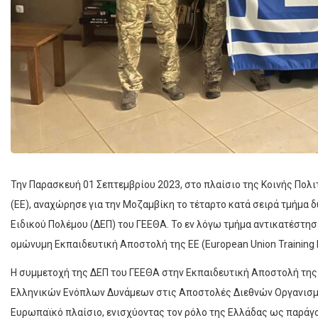
Την Παρασκευή 01 Σεπτεμβρίου 2023, στο πλαίσιο της Κοινής Πο
(ΕΕ), αναχώρησε για την Μοζαμβίκη το τέταρτο κατά σειρά τμήμα
Ειδικού Πολέμου (ΔΕΠ) του ΓΕΕΘΑ. Το εν λόγω τμήμα αντικατέστησ
ομώνυμη Εκπαιδευτική Αποστολή της ΕΕ (European Union Training
Η συμμετοχή της ΔΕΠ του ΓΕΕΘΑ στην Εκπαιδευτική Αποστολή της
Ελληνικών Ενόπλων Δυνάμεων στις Αποστολές Διεθνών Οργανισμ
Ευρωπαϊκό πλαίσιο, ενισχύοντας τον ρόλο της Ελλάδας ως παράγο