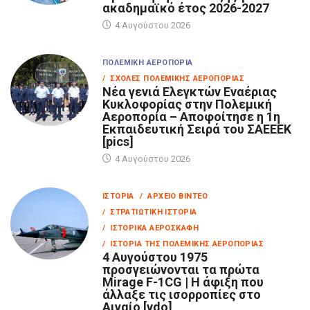
ακαδημαϊκό έτος 2026-2027
4 Αυγούστου 2026
ΠΟΛΕΜΙΚΉ ΑΕΡΟΠΟΡΊΑ
/ ΣΧΟΛΈΣ ΠΟΛΕΜΙΚΉΣ ΑΕΡΟΠΟΡΊΑΣ
Νέα γενιά Ελεγκτών Εναέριας
Κυκλοφορίας στην Πολεμική
Αεροπορία – Αποφοίτησε η 1η
Εκπαιδευτική Σειρά του ΣΑΕΕΕΚ
[pics]
4 Αυγούστου 2026
ΙΣΤΟΡΊΑ
/ ΑΡΧΕΊΟ ΒΊΝΤΕΟ
/ ΣΤΡΑΤΙΩΤΙΚΉ ΙΣΤΟΡΊΑ
/ ΙΣΤΟΡΙΚΆ ΑΕΡΟΣΚΆΦΗ
/ ΙΣΤΟΡΊΑ ΤΗΣ ΠΟΛΕΜΙΚΉΣ ΑΕΡΟΠΟΡΊΑΣ
4 Αυγούστου 1975
προσγειώνονται τα πρώτα
Mirage F-1CG | Η άφιξη που
άλλαξε τις ισορροπίες στο
Αιγαίο [vdo]