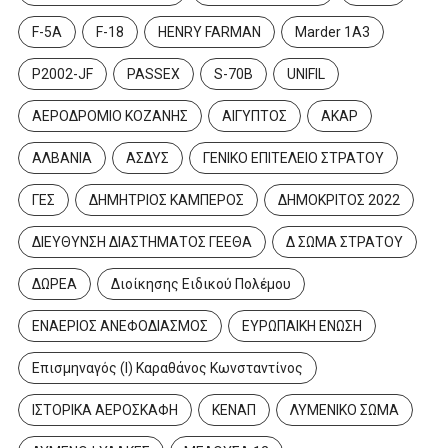
F-5A
F-18
HENRY FARMAN
Marder 1A3
P2002-JF
PASSEX
S-70B
UNIFIL
ΑΕΡΟΔΡΟΜΙΟ ΚΟΖΑΝΗΣ
ΑΙΓΥΠΤΟΣ
ΑΚΑΡ
ΑΛΒΑΝΙΑ
ΑΣΔΥΣ
ΓΕΝΙΚΟ ΕΠΙΤΕΛΕΙΟ ΣΤΡΑΤΟΥ
ΓΕΣ
ΔΗΜΗΤΡΙΟΣ ΚΑΜΠΕΡΟΣ
ΔΗΜΟΚΡΙΤΟΣ 2022
ΔΙΕΥΘΥΝΣΗ ΔΙΑΣΤΗΜΑΤΟΣ ΓΕΕΘΑ
Δ ΣΩΜΑ ΣΤΡΑΤΟΥ
ΔΩΡΕΑ
Διοίκησης Ειδικού Πολέμου
ΕΝΑΕΡΙΟΣ ΑΝΕΦΟΔΙΑΣΜΟΣ
ΕΥΡΩΠΑΙΚΗ ΕΝΩΣΗ
Επισμηναγός (Ι) Καραθάνος Κωνσταντίνος
ΙΣΤΟΡΙΚΑ ΑΕΡΟΣΚΑΦΗ
ΚΕΝΑΠ
ΛΥΜΕΝΙΚΟ ΣΩΜΑ