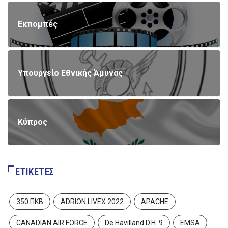
Εκπομπές
Υπουργείο Εθνικής Άμυνας
Κύπρος
ΕΤΙΚΈΤΕΣ
350 ΠΚΒ
ADRION LIVEX 2022
APACHE
CANADIAN AIR FORCE
De Havilland D.H. 9
EMSA