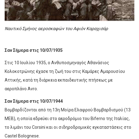
Ναυτικό Σμήνος αεροσκαφών του Αφιόν Καραχισάρ
Σαν Σήμερα στις 10/07/1935
Στις 10 Ιουλίου 1935, ο Ανθυποσμηναγός Αθανάσιος
Κολοκοτρώνης έχασε τη ζωή του στις Καμάρες Αμαρουσίου
Αττικής, κατά τη διάρκεια εκπαιδευτικής πτήσεως με
αεροπλάνο Avro.
Σαν Σήμερα στις 10/07/1944
Βομβαρδίζονται από τη 13η Μοίρα Ελαφρού Βομβαρδισμού (13
ΜΕΒ), η οποία εδρεύει στο αεροδρόμιο του Biferno της Ιταλίας,
το λιμάνι του Corsini και οι σιδηροδρομικές εγκαταστάσεις στο
Castel Bolognese.