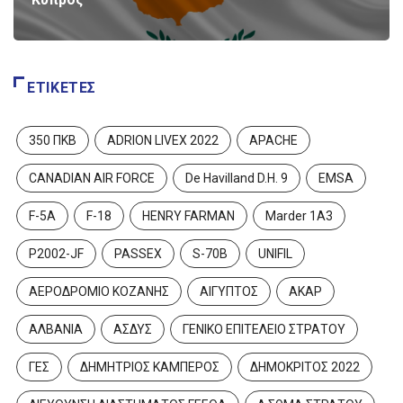
ΕΤΙΚΈΤΕΣ
350 ΠΚΒ
ADRION LIVEX 2022
APACHE
CANADIAN AIR FORCE
De Havilland D.H. 9
EMSA
F-5A
F-18
HENRY FARMAN
Marder 1A3
P2002-JF
PASSEX
S-70B
UNIFIL
ΑΕΡΟΔΡΟΜΙΟ ΚΟΖΑΝΗΣ
ΑΙΓΥΠΤΟΣ
ΑΚΑΡ
ΑΛΒΑΝΙΑ
ΑΣΔΥΣ
ΓΕΝΙΚΟ ΕΠΙΤΕΛΕΙΟ ΣΤΡΑΤΟΥ
ΓΕΣ
ΔΗΜΗΤΡΙΟΣ ΚΑΜΠΕΡΟΣ
ΔΗΜΟΚΡΙΤΟΣ 2022