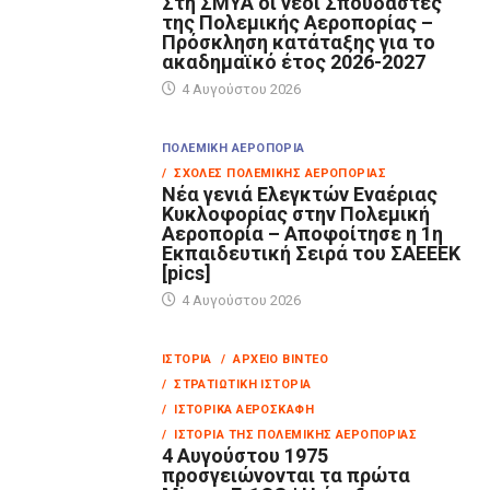
Στη ΣΜΥΑ οι νέοι Σπουδαστές
της Πολεμικής Αεροπορίας –
Πρόσκληση κατάταξης για το
ακαδημαϊκό έτος 2026-2027
4 Αυγούστου 2026
ΠΟΛΕΜΙΚΉ ΑΕΡΟΠΟΡΊΑ
/ ΣΧΟΛΈΣ ΠΟΛΕΜΙΚΉΣ ΑΕΡΟΠΟΡΊΑΣ
Νέα γενιά Ελεγκτών Εναέριας
Κυκλοφορίας στην Πολεμική
Αεροπορία – Αποφοίτησε η 1η
Εκπαιδευτική Σειρά του ΣΑΕΕΕΚ
[pics]
4 Αυγούστου 2026
ΙΣΤΟΡΊΑ
/ ΑΡΧΕΊΟ ΒΊΝΤΕΟ
/ ΣΤΡΑΤΙΩΤΙΚΉ ΙΣΤΟΡΊΑ
/ ΙΣΤΟΡΙΚΆ ΑΕΡΟΣΚΆΦΗ
/ ΙΣΤΟΡΊΑ ΤΗΣ ΠΟΛΕΜΙΚΉΣ ΑΕΡΟΠΟΡΊΑΣ
4 Αυγούστου 1975
προσγειώνονται τα πρώτα