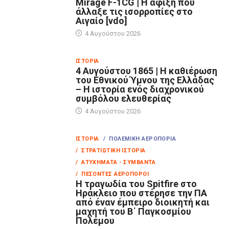
Mirage F-1CG | Η άφιξη που
άλλαξε τις ισορροπίες στο
Αιγαίο [vdo]
4 Αυγούστου 2026
ΙΣΤΟΡΊΑ
4 Αυγούστου 1865 | Η καθιέρωση
του Εθνικού Ύμνου της Ελλάδας
– Η ιστορία ενός διαχρονικού
συμβόλου ελευθερίας
4 Αυγούστου 2026
ΙΣΤΟΡΊΑ
/ ΠΟΛΕΜΙΚΉ ΑΕΡΟΠΟΡΊΑ
/ ΣΤΡΑΤΙΩΤΙΚΉ ΙΣΤΟΡΊΑ
/ ΑΤΥΧΉΜΑΤΑ - ΣΥΜΒΆΝΤΑ
/ ΠΕΣΌΝΤΕΣ ΑΕΡΟΠΌΡΟΙ
Η τραγωδία του Spitfire στο
Ηράκλειο που στέρησε την ΠΑ
από έναν έμπειρο διοικητή και
μαχητή του Β΄ Παγκοσμίου
Πολέμου