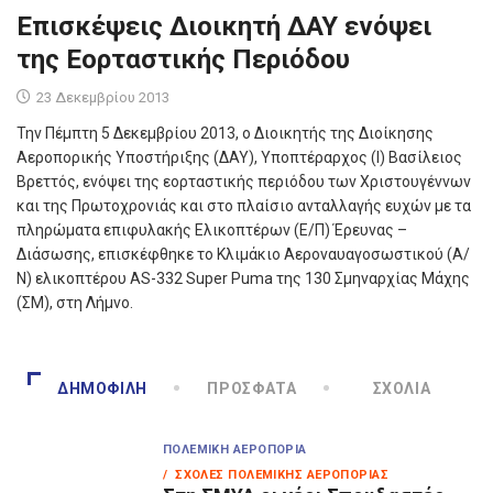
Επισκέψεις Διοικητή ΔΑΥ ενόψει
της Εορταστικής Περιόδου
23 Δεκεμβρίου 2013
Την Πέμπτη 5 Δεκεμβρίου 2013, ο Διοικητής της Διοίκησης
Αεροπορικής Υποστήριξης (ΔΑΥ), Υποπτέραρχος (Ι) Βασίλειος
Βρεττός, ενόψει της εορταστικής περιόδου των Χριστουγέννων
και της Πρωτοχρονιάς και στο πλαίσιο ανταλλαγής ευχών με τα
πληρώματα επιφυλακής Ελικοπτέρων (Ε/Π) Έρευνας –
Διάσωσης, επισκέφθηκε τo Κλιμάκιo Αεροναυαγοσωστικού (Α/
Ν) ελικοπτέρου AS-332 Super Puma της 130 Σμηναρχίας Μάχης
(ΣΜ), στη Λήμνο.
ΔΗΜΟΦΙΛΉ
ΠΡΌΣΦΑΤΑ
ΣΧΌΛΙΑ
ΠΟΛΕΜΙΚΉ ΑΕΡΟΠΟΡΊΑ
/ ΣΧΟΛΈΣ ΠΟΛΕΜΙΚΉΣ ΑΕΡΟΠΟΡΊΑΣ