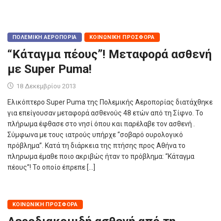
ΠΟΛΕΜΙΚΉ ΑΕΡΟΠΟΡΊΑ
ΚΟΙΝΩΝΙΚΉ ΠΡΟΣΦΟΡΆ
“Κάταγμα πέους”! Μεταφορά ασθενή
με Super Puma!
18 Δεκεμβρίου 2013
Ελικόπτερο Super Puma της Πολεμικής Αεροπορίας διατάχθηκε
για επείγουσαν μεταφορά ασθενούς 48 ετών από τη Σίφνο. Το
πλήρωμα έφθασε στο νησί όπου και παρέλαβε τον ασθενή .
Σύμφωνα με τους ιατρούς υπήρχε “σοβαρό ουρολογικό
πρόβλημα”. Κατά τη διάρκεια της πτήσης προς Αθήνα το
πληρωμα έμαθε ποιο ακριβώς ήταν το πρόβλημα: “Κάταγμα
πέους”! Το οποίο έπρεπε […]
ΚΟΙΝΩΝΙΚΉ ΠΡΟΣΦΟΡΆ