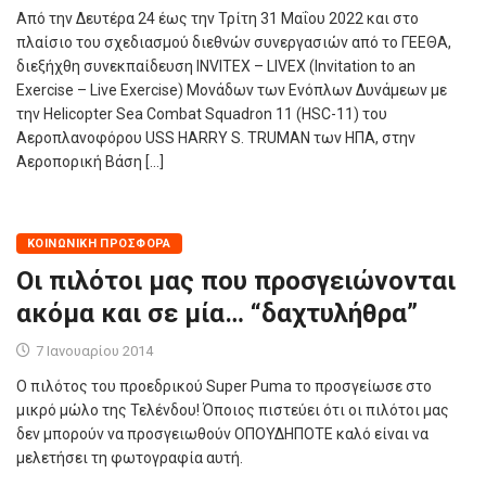
Από την Δευτέρα 24 έως την Τρίτη 31 Μαΐου 2022 και στο
πλαίσιο του σχεδιασμού διεθνών συνεργασιών από το ΓΕΕΘΑ,
διεξήχθη συνεκπαίδευση INVITEX – LIVEX (Invitation to an
Exercise – Live Exercise) Μονάδων των Ενόπλων Δυνάμεων με
την Helicopter Sea Combat Squadron 11 (HSC-11) του
Αεροπλανοφόρου USS HARRY S. TRUMAN των ΗΠA, στην
Αεροπορική Βάση […]
ΚΟΙΝΩΝΙΚΉ ΠΡΟΣΦΟΡΆ
Οι πιλότοι μας που προσγειώνονται
ακόμα και σε μία… “δαχτυλήθρα”
7 Ιανουαρίου 2014
Ο πιλότος του προεδρικού Super Puma το προσγείωσε στο
μικρό μώλο της Τελένδου! Όποιος πιστεύει ότι οι πιλότοι μας
δεν μπορούν να προσγειωθούν ΟΠΟΥΔΗΠΟΤΕ καλό είναι να
μελετήσει τη φωτογραφία αυτή.