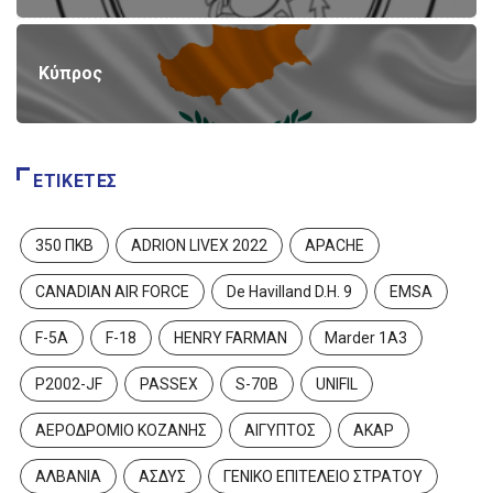
Κύπρος
ΕΤΙΚΈΤΕΣ
350 ΠΚΒ
ADRION LIVEX 2022
APACHE
CANADIAN AIR FORCE
De Havilland D.H. 9
EMSA
F-5A
F-18
HENRY FARMAN
Marder 1A3
P2002-JF
PASSEX
S-70B
UNIFIL
ΑΕΡΟΔΡΟΜΙΟ ΚΟΖΑΝΗΣ
ΑΙΓΥΠΤΟΣ
ΑΚΑΡ
ΑΛΒΑΝΙΑ
ΑΣΔΥΣ
ΓΕΝΙΚΟ ΕΠΙΤΕΛΕΙΟ ΣΤΡΑΤΟΥ