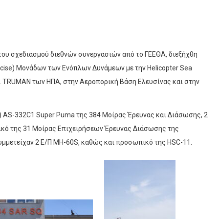
 του σχεδιασμού διεθνών συνεργασιών από το ΓΕΕΘΑ, διεξήχθη
xercise) Μονάδων των Ενόπλων Δυνάμεων με την Helicopter Sea
 TRUMAN των ΗΠA, στην Αεροπορική Βάση Ελευσίνας και στην
Π) AS-332C1 Super Puma της 384 Μοίρας Έρευνας και Διάσωσης, 2
ικό της 31 Μοίρας Επιχειρήσεων Έρευνας Διάσωσης της
υμμετείχαν 2 Ε/Π MH-60S, καθώς και προσωπικό της HSC-11.