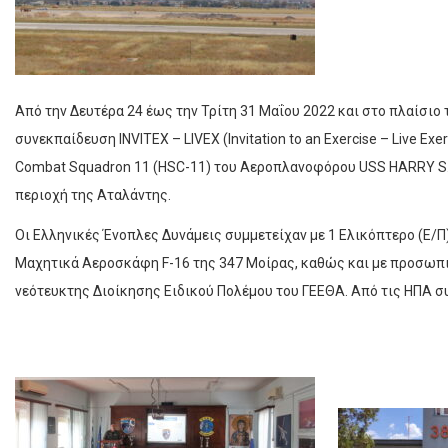
Από την Δευτέρα 24 έως την Τρίτη 31 Μαΐου 2022 και στο πλαίσιο
συνεκπαίδευση INVITEX – LIVEX (Invitation to an Exercise – Live E
Combat Squadron 11 (HSC-11) του Αεροπλανοφόρου USS HARRY S.
περιοχή της Αταλάντης.
Οι Ελληνικές Ένοπλες Δυνάμεις συμμετείχαν με 1 Ελικόπτερο (Ε/
Μαχητικά Αεροσκάφη F-16 της 347 Μοίρας, καθώς και με προσωπ
νεότευκτης Διοίκησης Ειδικού Πολέμου του ΓΕΕΘΑ. Από τις ΗΠΑ σ