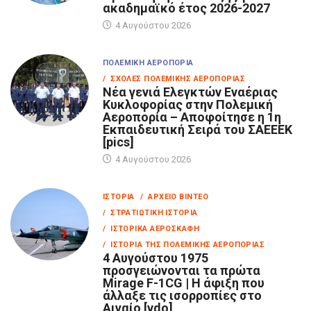
ακαδημαϊκό έτος 2026-2027
4 Αυγούστου 2026
ΠΟΛΕΜΙΚΉ ΑΕΡΟΠΟΡΊΑ
/ ΣΧΟΛΈΣ ΠΟΛΕΜΙΚΉΣ ΑΕΡΟΠΟΡΊΑΣ
Νέα γενιά Ελεγκτών Εναέριας
Κυκλοφορίας στην Πολεμική
Αεροπορία – Αποφοίτησε η 1η
Εκπαιδευτική Σειρά του ΣΑΕΕΕΚ
[pics]
4 Αυγούστου 2026
ΙΣΤΟΡΊΑ
/ ΑΡΧΕΊΟ ΒΊΝΤΕΟ
/ ΣΤΡΑΤΙΩΤΙΚΉ ΙΣΤΟΡΊΑ
/ ΙΣΤΟΡΙΚΆ ΑΕΡΟΣΚΆΦΗ
/ ΙΣΤΟΡΊΑ ΤΗΣ ΠΟΛΕΜΙΚΉΣ ΑΕΡΟΠΟΡΊΑΣ
4 Αυγούστου 1975
προσγειώνονται τα πρώτα
Mirage F-1CG | Η άφιξη που
άλλαξε τις ισορροπίες στο
Αιγαίο [vdo]