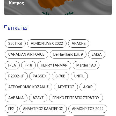
Κύπρος
ΕΤΙΚΈΤΕΣ
350 ΠΚΒ
ADRION LIVEX 2022
APACHE
CANADIAN AIR FORCE
De Havilland D.H. 9
EMSA
F-5A
F-18
HENRY FARMAN
Marder 1A3
P2002-JF
PASSEX
S-70B
UNIFIL
ΑΕΡΟΔΡΟΜΙΟ ΚΟΖΑΝΗΣ
ΑΙΓΥΠΤΟΣ
ΑΚΑΡ
ΑΛΒΑΝΙΑ
ΑΣΔΥΣ
ΓΕΝΙΚΟ ΕΠΙΤΕΛΕΙΟ ΣΤΡΑΤΟΥ
ΓΕΣ
ΔΗΜΗΤΡΙΟΣ ΚΑΜΠΕΡΟΣ
ΔΗΜΟΚΡΙΤΟΣ 2022