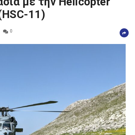
σία με την Helicopter
(HSC-11)
0