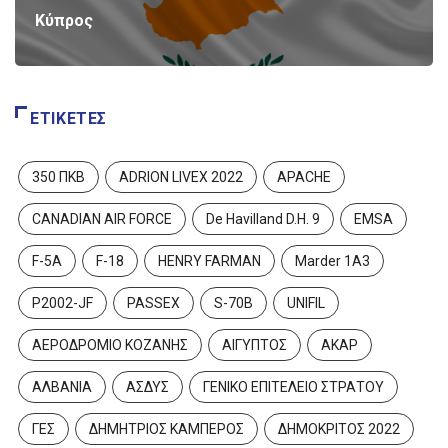
Κύπρος
ΕΤΙΚΈΤΕΣ
350 ΠΚΒ
ADRION LIVEX 2022
APACHE
CANADIAN AIR FORCE
De Havilland D.H. 9
EMSA
F-5A
F-18
HENRY FARMAN
Marder 1A3
P2002-JF
PASSEX
S-70B
UNIFIL
ΑΕΡΟΔΡΟΜΙΟ ΚΟΖΑΝΗΣ
ΑΙΓΥΠΤΟΣ
ΑΚΑΡ
ΑΛΒΑΝΙΑ
ΑΣΔΥΣ
ΓΕΝΙΚΟ ΕΠΙΤΕΛΕΙΟ ΣΤΡΑΤΟΥ
ΓΕΣ
ΔΗΜΗΤΡΙΟΣ ΚΑΜΠΕΡΟΣ
ΔΗΜΟΚΡΙΤΟΣ 2022