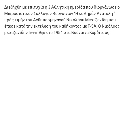
Διεξήχθη με επιτυχία η 3 Αθλητική ημερίδα που διοργάνωσε ο
Μικρασιατικός Σύλλογος Βουναίνων “Η καθ ημάς Ανατολή “
πρός τιμήν του Ανθηποσμηναγού Νικολάου Μερτζανίδη που
έπεσε κατά την εκτέλεση του καθήκοντος με F-5A. Ο Νικόλαος
μερτζανίδης Γεννήθηκε το 1954 στα Βούναινα Καρδίτσας.