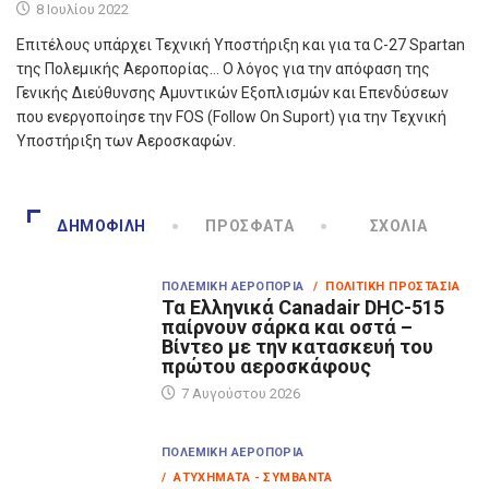
8 Ιουλίου 2022
Επιτέλους υπάρχει Τεχνική Υποστήριξη και για τα C-27 Spartan
της Πολεμικής Αεροπορίας… Ο λόγος για την απόφαση της
Γενικής Διεύθυνσης Αμυντικών Εξοπλισμών και Επενδύσεων
που ενεργοποίησε την FOS (Follow On Suport) για την Τεχνική
Υποστήριξη των Αεροσκαφών.
ΔΗΜΟΦΙΛΉ
ΠΡΌΣΦΑΤΑ
ΣΧΌΛΙΑ
ΠΟΛΕΜΙΚΉ ΑΕΡΟΠΟΡΊΑ
/ ΠΟΛΙΤΙΚΉ ΠΡΟΣΤΑΣΊΑ
Τα Eλληνικά Canadair DHC-515
παίρνουν σάρκα και οστά –
Βίντεο με την κατασκευή του
πρώτου αεροσκάφους
7 Αυγούστου 2026
ΠΟΛΕΜΙΚΉ ΑΕΡΟΠΟΡΊΑ
/ ΑΤΥΧΉΜΑΤΑ - ΣΥΜΒΆΝΤΑ