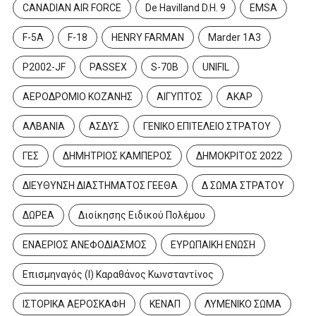
CANADIAN AIR FORCE
De Havilland D.H. 9
EMSA
F-5A
F-18
HENRY FARMAN
Marder 1A3
P2002-JF
PASSEX
S-70B
UNIFIL
ΑΕΡΟΔΡΟΜΙΟ ΚΟΖΑΝΗΣ
ΑΙΓΥΠΤΟΣ
ΑΚΑΡ
ΑΛΒΑΝΙΑ
ΑΣΔΥΣ
ΓΕΝΙΚΟ ΕΠΙΤΕΛΕΙΟ ΣΤΡΑΤΟΥ
ΓΕΣ
ΔΗΜΗΤΡΙΟΣ ΚΑΜΠΕΡΟΣ
ΔΗΜΟΚΡΙΤΟΣ 2022
ΔΙΕΥΘΥΝΣΗ ΔΙΑΣΤΗΜΑΤΟΣ ΓΕΕΘΑ
Δ ΣΩΜΑ ΣΤΡΑΤΟΥ
ΔΩΡΕΑ
Διοίκησης Ειδικού Πολέμου
ΕΝΑΕΡΙΟΣ ΑΝΕΦΟΔΙΑΣΜΟΣ
ΕΥΡΩΠΑΙΚΗ ΕΝΩΣΗ
Επισμηναγός (Ι) Καραθάνος Κωνσταντίνος
ΙΣΤΟΡΙΚΑ ΑΕΡΟΣΚΑΦΗ
ΚΕΝΑΠ
ΛΥΜΕΝΙΚΟ ΣΩΜΑ