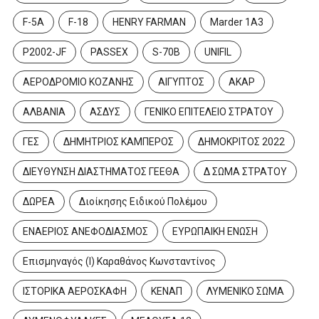
F-5A
F-18
HENRY FARMAN
Marder 1A3
P2002-JF
PASSEX
S-70B
UNIFIL
ΑΕΡΟΔΡΟΜΙΟ ΚΟΖΑΝΗΣ
ΑΙΓΥΠΤΟΣ
ΑΚΑΡ
ΑΛΒΑΝΙΑ
ΑΣΔΥΣ
ΓΕΝΙΚΟ ΕΠΙΤΕΛΕΙΟ ΣΤΡΑΤΟΥ
ΓΕΣ
ΔΗΜΗΤΡΙΟΣ ΚΑΜΠΕΡΟΣ
ΔΗΜΟΚΡΙΤΟΣ 2022
ΔΙΕΥΘΥΝΣΗ ΔΙΑΣΤΗΜΑΤΟΣ ΓΕΕΘΑ
Δ ΣΩΜΑ ΣΤΡΑΤΟΥ
ΔΩΡΕΑ
Διοίκησης Ειδικού Πολέμου
ΕΝΑΕΡΙΟΣ ΑΝΕΦΟΔΙΑΣΜΟΣ
ΕΥΡΩΠΑΙΚΗ ΕΝΩΣΗ
Επισμηναγός (Ι) Καραθάνος Κωνσταντίνος
ΙΣΤΟΡΙΚΑ ΑΕΡΟΣΚΑΦΗ
ΚΕΝΑΠ
ΛΥΜΕΝΙΚΟ ΣΩΜΑ