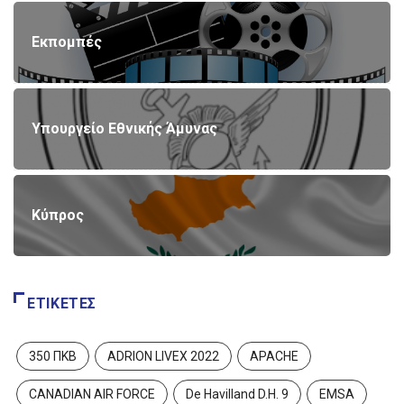
Εκπομπές
Υπουργείο Εθνικής Άμυνας
Κύπρος
ΕΤΙΚΈΤΕΣ
350 ΠΚΒ
ADRION LIVEX 2022
APACHE
CANADIAN AIR FORCE
De Havilland D.H. 9
EMSA