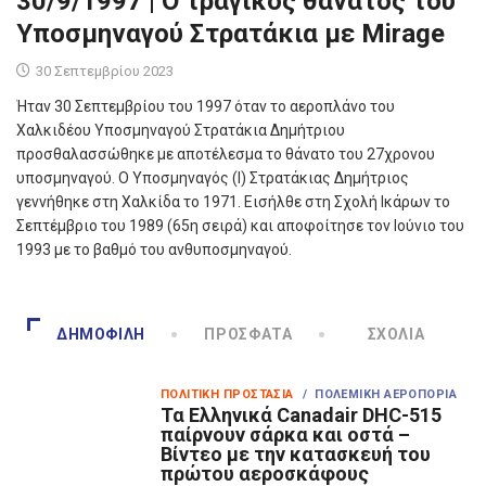
30/9/1997 | Ο τραγικός θάνατος του
Υποσμηναγού Στρατάκια με Mirage
30 Σεπτεμβρίου 2023
Ήταν 30 Σεπτεμβρίου του 1997 όταν το αεροπλάνο του
Χαλκιδέου Υποσμηναγού Στρατάκια Δημήτριου
προσθαλασσώθηκε με αποτέλεσμα το θάνατο του 27χρονου
υποσμηναγού. Ο Υποσμηναγός (Ι) Στρατάκιας Δημήτριος
γεννήθηκε στη Χαλκίδα το 1971. Εισήλθε στη Σχολή Ικάρων το
Σεπτέμβριο του 1989 (65η σειρά) και αποφοίτησε τον Ιούνιο του
1993 με το βαθμό του ανθυποσμηναγού.
ΔΗΜΟΦΙΛΉ
ΠΡΌΣΦΑΤΑ
ΣΧΌΛΙΑ
ΠΟΛΙΤΙΚΉ ΠΡΟΣΤΑΣΊΑ
/ ΠΟΛΕΜΙΚΉ ΑΕΡΟΠΟΡΊΑ
Τα Eλληνικά Canadair DHC-515
παίρνουν σάρκα και οστά –
Βίντεο με την κατασκευή του
πρώτου αεροσκάφους