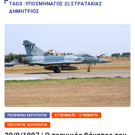
TAGS :ΥΠΟΣΜΗΝΑΓΌΣ (Ι) ΣΤΡΑΤΆΚΙΑΣ
ΔΗΜΉΤΡΙΟΣ
ΠΟΛΕΜΙΚΉ ΑΕΡΟΠΟΡΊΑ
ΑΤΥΧΉΜΑΤΑ - ΣΥΜΒΆΝΤΑ
ΠΕΣΌΝΤΕΣ ΑΕΡΟΠΌΡΟΙ