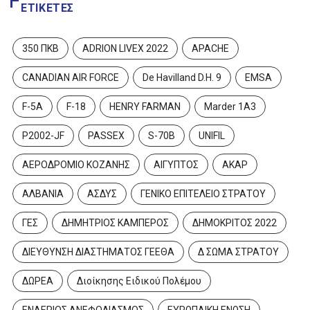
ΕΤΙΚΈΤΕΣ
350 ΠΚΒ
ADRION LIVEX 2022
APACHE
CANADIAN AIR FORCE
De Havilland D.H. 9
EMSA
F-5A
F-18
HENRY FARMAN
Marder 1A3
P2002-JF
PASSEX
S-70B
UNIFIL
ΑΕΡΟΔΡΟΜΙΟ ΚΟΖΑΝΗΣ
ΑΙΓΥΠΤΟΣ
ΑΚΑΡ
ΑΛΒΑΝΙΑ
ΑΣΔΥΣ
ΓΕΝΙΚΟ ΕΠΙΤΕΛΕΙΟ ΣΤΡΑΤΟΥ
ΓΕΣ
ΔΗΜΗΤΡΙΟΣ ΚΑΜΠΕΡΟΣ
ΔΗΜΟΚΡΙΤΟΣ 2022
ΔΙΕΥΘΥΝΣΗ ΔΙΑΣΤΗΜΑΤΟΣ ΓΕΕΘΑ
Δ ΣΩΜΑ ΣΤΡΑΤΟΥ
ΔΩΡΕΑ
Διοίκησης Ειδικού Πολέμου