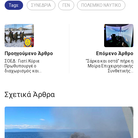
Tags:
ΣΥΝΕΔΡΙΑ
ΓΕΝ
ΠΟΛΕΜΙΚΟ ΝΑΥΤΙΚΟ
Προηγούμενο Άρθρο
Επόμενο Άρθρο
ΣΟΕΔ : Γιατί Κύριε
“Σάρκα και οστά” πήρε η
Πρωθυπουργέ ο
Μοίρα Επιχειρησιακής
διαχωρισμός και…
Συνθετικής…
Σχετικά Άρθρα