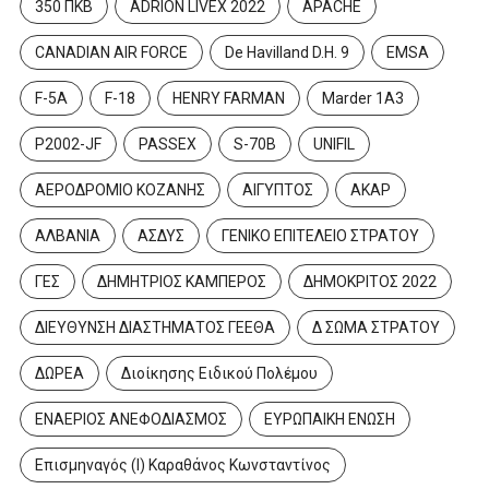
350 ΠΚΒ
ADRION LIVEX 2022
APACHE
CANADIAN AIR FORCE
De Havilland D.H. 9
EMSA
F-5A
F-18
HENRY FARMAN
Marder 1A3
P2002-JF
PASSEX
S-70B
UNIFIL
ΑΕΡΟΔΡΟΜΙΟ ΚΟΖΑΝΗΣ
ΑΙΓΥΠΤΟΣ
ΑΚΑΡ
ΑΛΒΑΝΙΑ
ΑΣΔΥΣ
ΓΕΝΙΚΟ ΕΠΙΤΕΛΕΙΟ ΣΤΡΑΤΟΥ
ΓΕΣ
ΔΗΜΗΤΡΙΟΣ ΚΑΜΠΕΡΟΣ
ΔΗΜΟΚΡΙΤΟΣ 2022
ΔΙΕΥΘΥΝΣΗ ΔΙΑΣΤΗΜΑΤΟΣ ΓΕΕΘΑ
Δ ΣΩΜΑ ΣΤΡΑΤΟΥ
ΔΩΡΕΑ
Διοίκησης Ειδικού Πολέμου
ΕΝΑΕΡΙΟΣ ΑΝΕΦΟΔΙΑΣΜΟΣ
ΕΥΡΩΠΑΙΚΗ ΕΝΩΣΗ
Επισμηναγός (Ι) Καραθάνος Κωνσταντίνος