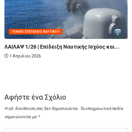
ΓΕΝΙΚΌ ΕΠΙΤΕΛΕΊΟ ΝΑΥΤΙΚΟΎ
ΑΙΛΑΨ 1/26 | Επίδειξη Ναυτικής Ισχύος και...
1 Απριλίου 2026
Α
Αφήστε ένα Σχόλιο
Η ηλ. διεύθυνση σας δεν δημοσιεύεται.
Τα υποχρεωτικά πεδία
σημειώνονται με
*