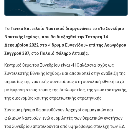
Το Γενικό Επιτελείο Ναυτικού διοργανώνει το «1ο Συνέδριο
Ναυτικής Ισχύος», που θα διεξαχθεί την Τετάρτη 14
Δεκεμβρίου 2022 στο «Ίδρυμα Ευγενίδου» επί της Λεωφόρου
Συγγρού 387, στο Παλαιό Φάληρο Αττικής.
Κεντρικό θέμα του Συνεδρίου είναι «Η Θαλάσσια Ισχύς ως
Συντελεστής Εθνικής Ισχύος» και αποσκοπεί στην ανάδειξη της
σημασίας της ναυτικής συνιστώσας στη συνολική εθνική ισχύ
με έμφαση στους τομείς της διπλωματίας, της γεωστρατηγικής,
της οικονομίας και της στρατιωτικής στρατηγικής.
Σύντομο μήνυμα θα απευθύνουν Αρχηγοί συμμαχικών και
φιλικών Ναυτικών, ενώ οι ομιλητές των θεματικών ενοτήτων
του Συνεδρίου αποτελούνται από υψηλόβαθμα στελέχη των Ε.Δ