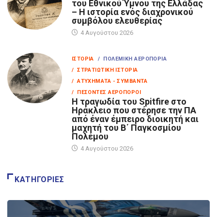
του Εθνικού Ύμνου της Ελλάδας
– Η ιστορία ενός διαχρονικού
συμβόλου ελευθερίας
4 Αυγούστου 2026
ΙΣΤΟΡΊΑ
/ ΠΟΛΕΜΙΚΉ ΑΕΡΟΠΟΡΊΑ
/ ΣΤΡΑΤΙΩΤΙΚΉ ΙΣΤΟΡΊΑ
/ ΑΤΥΧΉΜΑΤΑ - ΣΥΜΒΆΝΤΑ
/ ΠΕΣΌΝΤΕΣ ΑΕΡΟΠΌΡΟΙ
Η τραγωδία του Spitfire στο
Ηράκλειο που στέρησε την ΠΑ
από έναν έμπειρο διοικητή και
μαχητή του Β΄ Παγκοσμίου
Πολέμου
4 Αυγούστου 2026
ΚΑΤΗΓΟΡΊΕΣ