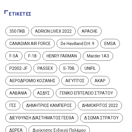
ΕΤΙΚΈΤΕΣ
350 ΠΚΒ
ADRION LIVEX 2022
APACHE
CANADIAN AIR FORCE
De Havilland D.H. 9
EMSA
F-5A
F-18
HENRY FARMAN
Marder 1A3
P2002-JF
PASSEX
S-70B
UNIFIL
ΑΕΡΟΔΡΟΜΙΟ ΚΟΖΑΝΗΣ
ΑΙΓΥΠΤΟΣ
ΑΚΑΡ
ΑΛΒΑΝΙΑ
ΑΣΔΥΣ
ΓΕΝΙΚΟ ΕΠΙΤΕΛΕΙΟ ΣΤΡΑΤΟΥ
ΓΕΣ
ΔΗΜΗΤΡΙΟΣ ΚΑΜΠΕΡΟΣ
ΔΗΜΟΚΡΙΤΟΣ 2022
ΔΙΕΥΘΥΝΣΗ ΔΙΑΣΤΗΜΑΤΟΣ ΓΕΕΘΑ
Δ ΣΩΜΑ ΣΤΡΑΤΟΥ
ΔΩΡΕΑ
Διοίκησης Ειδικού Πολέμου