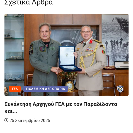
Σχετικά Άρθρα
ΕΑ
ΠΟΛΕΜΙΚΉ ΑΕΡΟΠΟΡΊΑ
Γ
άντηση Αρχηγού ΓΕΑ με τον Παραδίδοντα
Επί
..
Γαλλ
 Σεπτεμβρίου 2025
10