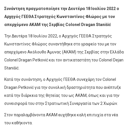
Συνάντηση πραγματοποίησε την Δευτέρα 18 Ιουλίου 2022 ο
Αρχηγός ΓΕΕΘΑ Στρατηγός Κωνσταντίνος Φλώρος με τον
απερχόμενο ΑΚΑΜ της Σερβίας Colonel Dragan Stanišić
Την Δευτέρα 18 Ιουλίου 2022, ο Αρχηγός ΓΕΕΘΑ Στρατηγός
Κωνσταντίνος Φλώρος συναντήθηκε στο γραφείο του με τον
απερχόμενο Ακόλουθο Άμυνας (ΑΚΑΜ) της Σερβίας στην Ελλάδα
Colonel Dragan Petković και τον αντικαταστάτη του Colonel Dejan
Stanišić.
Κατά την συνάντηση, ο Αρχηγός ΓΕΕΘΑ συνεχάρη τον Colonel
Dragan Petković για την συνολική δραστηριότητα που ανέπτυξε
κατά την διάρκεια της θητείας του ως ΑΚΑΜ, όπως και για την
συνεισφορά του στην Στρατιωτική Συνεργασία των 2 Χωρών.
Στον παραλαμβάνοντα ΑΚΑΜ ευχήθηκε καλή επιτυχία στα νέα
του καθήκοντα.