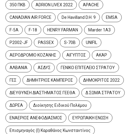
350 ΠΚΒ
ADRION LIVEX 2022
APACHE
CANADIAN AIR FORCE
De Havilland D.H. 9
EMSA
F-5A
F-18
HENRY FARMAN
Marder 1A3
P2002-JF
PASSEX
S-70B
UNIFIL
ΑΕΡΟΔΡΟΜΙΟ ΚΟΖΑΝΗΣ
ΑΙΓΥΠΤΟΣ
ΑΚΑΡ
ΑΛΒΑΝΙΑ
ΑΣΔΥΣ
ΓΕΝΙΚΟ ΕΠΙΤΕΛΕΙΟ ΣΤΡΑΤΟΥ
ΓΕΣ
ΔΗΜΗΤΡΙΟΣ ΚΑΜΠΕΡΟΣ
ΔΗΜΟΚΡΙΤΟΣ 2022
ΔΙΕΥΘΥΝΣΗ ΔΙΑΣΤΗΜΑΤΟΣ ΓΕΕΘΑ
Δ ΣΩΜΑ ΣΤΡΑΤΟΥ
ΔΩΡΕΑ
Διοίκησης Ειδικού Πολέμου
ΕΝΑΕΡΙΟΣ ΑΝΕΦΟΔΙΑΣΜΟΣ
ΕΥΡΩΠΑΙΚΗ ΕΝΩΣΗ
Επισμηναγός (Ι) Καραθάνος Κωνσταντίνος