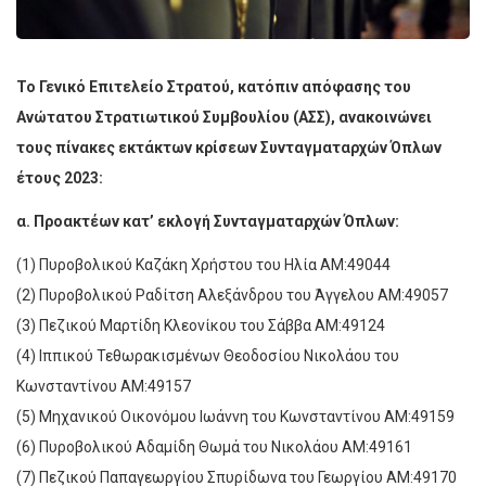
Το Γενικό Επιτελείο Στρατού, κατόπιν απόφασης του
Ανώτατου Στρατιωτικού Συμβουλίου (ΑΣΣ), ανακοινώνει
τους πίνακες εκτάκτων κρίσεων Συνταγματαρχών Όπλων
έτους 2023:
α. Προακτέων κατ’ εκλογή Συνταγματαρχών Όπλων:
(1) Πυροβολικού Καζάκη Χρήστου του Ηλία ΑΜ:49044
(2) Πυροβολικού Ραδίτση Αλεξάνδρου του Άγγελου ΑΜ:49057
(3) Πεζικού Μαρτίδη Κλεονίκου του Σάββα ΑΜ:49124
(4) Ιππικού Τεθωρακισμένων Θεοδοσίου Νικολάου του
Κωνσταντίνου ΑΜ:49157
(5) Μηχανικού Οικονόμου Ιωάννη του Κωνσταντίνου ΑΜ:49159
(6) Πυροβολικού Αδαμίδη Θωμά του Νικολάου ΑΜ:49161
(7) Πεζικού Παπαγεωργίου Σπυρίδωνα του Γεωργίου ΑΜ:49170