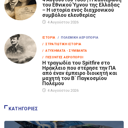
του Εθνικού Ύμνου της Ελλάδας
– Η ιστορία ενός διαχρονικού
συμβόλου ελευθερίας
4 Αυγούστου 2026
ΙΣΤΟΡΊΑ
/ ΠΟΛΕΜΙΚΉ ΑΕΡΟΠΟΡΊΑ
/ ΣΤΡΑΤΙΩΤΙΚΉ ΙΣΤΟΡΊΑ
/ ΑΤΥΧΉΜΑΤΑ - ΣΥΜΒΆΝΤΑ
/ ΠΕΣΌΝΤΕΣ ΑΕΡΟΠΌΡΟΙ
Η τραγωδία του Spitfire στο
Ηράκλειο που στέρησε την ΠΑ
από έναν έμπειρο διοικητή και
μαχητή του Β΄ Παγκοσμίου
Πολέμου
4 Αυγούστου 2026
ΚΑΤΗΓΟΡΊΕΣ