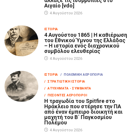
άλλαξε τις ισορροπίες στο
Αιγαίο [vdo]
4 Αυγούστου 2026
ΙΣΤΟΡΊΑ
4 Αυγούστου 1865 | Η καθιέρωση
του Εθνικού Ύμνου της Ελλάδας
– Η ιστορία ενός διαχρονικού
συμβόλου ελευθερίας
4 Αυγούστου 2026
ΙΣΤΟΡΊΑ
/ ΠΟΛΕΜΙΚΉ ΑΕΡΟΠΟΡΊΑ
/ ΣΤΡΑΤΙΩΤΙΚΉ ΙΣΤΟΡΊΑ
/ ΑΤΥΧΉΜΑΤΑ - ΣΥΜΒΆΝΤΑ
/ ΠΕΣΌΝΤΕΣ ΑΕΡΟΠΌΡΟΙ
Η τραγωδία του Spitfire στο
Ηράκλειο που στέρησε την ΠΑ
από έναν έμπειρο διοικητή και
μαχητή του Β΄ Παγκοσμίου
Πολέμου
4 Αυγούστου 2026