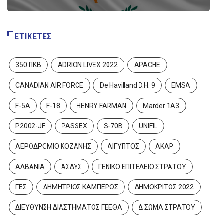
ΕΤΙΚΈΤΕΣ
350 ΠΚΒ
ADRION LIVEX 2022
APACHE
CANADIAN AIR FORCE
De Havilland D.H. 9
EMSA
F-5A
F-18
HENRY FARMAN
Marder 1A3
P2002-JF
PASSEX
S-70B
UNIFIL
ΑΕΡΟΔΡΟΜΙΟ ΚΟΖΑΝΗΣ
ΑΙΓΥΠΤΟΣ
ΑΚΑΡ
ΑΛΒΑΝΙΑ
ΑΣΔΥΣ
ΓΕΝΙΚΟ ΕΠΙΤΕΛΕΙΟ ΣΤΡΑΤΟΥ
ΓΕΣ
ΔΗΜΗΤΡΙΟΣ ΚΑΜΠΕΡΟΣ
ΔΗΜΟΚΡΙΤΟΣ 2022
ΔΙΕΥΘΥΝΣΗ ΔΙΑΣΤΗΜΑΤΟΣ ΓΕΕΘΑ
Δ ΣΩΜΑ ΣΤΡΑΤΟΥ