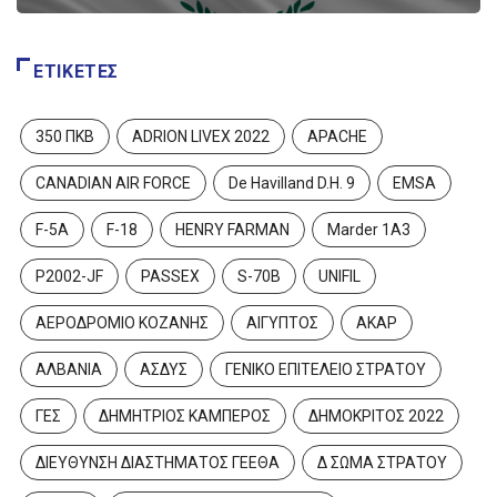
ΕΤΙΚΈΤΕΣ
350 ΠΚΒ
ADRION LIVEX 2022
APACHE
CANADIAN AIR FORCE
De Havilland D.H. 9
EMSA
F-5A
F-18
HENRY FARMAN
Marder 1A3
P2002-JF
PASSEX
S-70B
UNIFIL
ΑΕΡΟΔΡΟΜΙΟ ΚΟΖΑΝΗΣ
ΑΙΓΥΠΤΟΣ
ΑΚΑΡ
ΑΛΒΑΝΙΑ
ΑΣΔΥΣ
ΓΕΝΙΚΟ ΕΠΙΤΕΛΕΙΟ ΣΤΡΑΤΟΥ
ΓΕΣ
ΔΗΜΗΤΡΙΟΣ ΚΑΜΠΕΡΟΣ
ΔΗΜΟΚΡΙΤΟΣ 2022
ΔΙΕΥΘΥΝΣΗ ΔΙΑΣΤΗΜΑΤΟΣ ΓΕΕΘΑ
Δ ΣΩΜΑ ΣΤΡΑΤΟΥ