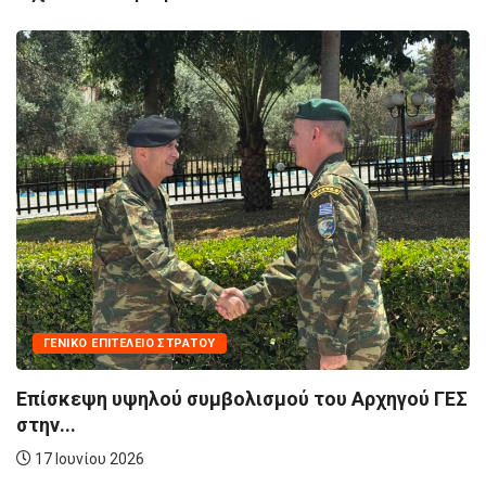
ΓΕΑ
Επίσκεψη Αρχη
Στοχευμένη...
Ο ΣΤΡΑΤΟΎ
29 Απριλίου 202
ού συμβολισμού του Αρχηγού ΓΕΣ