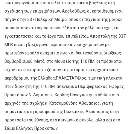
φωτοαναγνώρισης αποτελεί το κύριο μέσο βοήθειας στη
σχεδίαση των επιχειρήσεων. Ακολούθως, οι εκπαιδευόμενοι
πήγαν στην 337 Πολεμική Μοίρα, όπου οι τεχνικοί της μοίρας
παρουσίασαν το αεροσκάφος F16 και τον ρόλο που έχει, τις
εγκαταστάσεις και το έργο που επιτελείται. Αποστολή της 337
ΜΠΚ είναι η διεξαγωγή αεροπορικών επιχειρήσεων με
πρωτεύοντα ρόλο αναχαιτίσεως και δευτερεύοντα διώξεως –
βομβαρδισμού. Μετά, στο Μουσείο της 110 ΠΜ, οι πρόσκοποι
είχαν την ευκαιρία να ζήσουν την ιστορία του αρχαιότερου
αεροδρόμιου της Ελλάδος.ΠΛΑΚΕΤΑΤέλος, τιμητική πλακέτα
στον διοικητή της 110 ΠΜ, απένειμε ο Περιφερειακός Έφορος
Προσκόπων Ν. Λάρισας κ. Κορδάς Παναγιώτης, καθώς και ο
αρχηγός της σχολής κ. Κατσαμούνδης Αθανάσιος, για τη
σημαντικότατη προσφορά της Πολεμικής Αεροπορίας στην
προστασία του έθνους, στο κοινωνικό σύνολο, αλλά και στο
Σώμα Ελλήνων Προσκόπων.