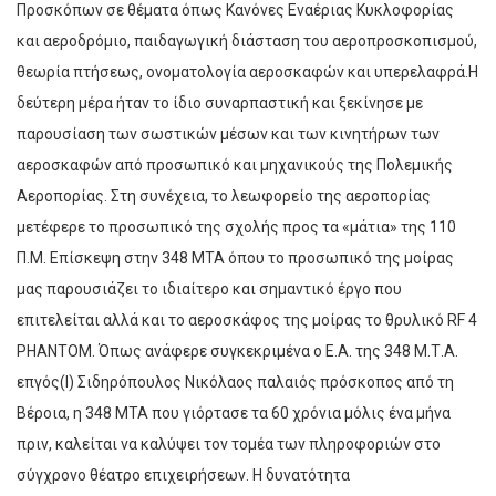
Προσκόπων σε θέματα όπως Κανόνες Εναέριας Κυκλοφορίας
και αεροδρόμιο, παιδαγωγική διάσταση του αεροπροσκοπισμού,
θεωρία πτήσεως, ονοματολογία αεροσκαφών και υπερελαφρά.Η
δεύτερη μέρα ήταν το ίδιο συναρπαστική και ξεκίνησε με
παρουσίαση των σωστικών μέσων και των κινητήρων των
αεροσκαφών από προσωπικό και μηχανικούς της Πολεμικής
Αεροπορίας. Στη συνέχεια, το λεωφορείο της αεροπορίας
μετέφερε το προσωπικό της σχολής προς τα «μάτια» της 110
Π.Μ. Επίσκεψη στην 348 ΜΤΑ όπου το προσωπικό της μοίρας
μας παρουσιάζει το ιδιαίτερο και σημαντικό έργο που
επιτελείται αλλά και το αεροσκάφος της μοίρας το θρυλικό RF 4
PHANTOM. Όπως ανάφερε συγκεκριμένα ο Ε.Α. της 348 Μ.Τ.Α.
επγός(Ι) Σιδηρόπουλος Νικόλαος παλαιός πρόσκοπος από τη
Βέροια, η 348 ΜΤΑ που γιόρτασε τα 60 χρόνια μόλις ένα μήνα
πριν, καλείται να καλύψει τον τομέα των πληροφοριών στο
σύγχρονο θέατρο επιχειρήσεων. Η δυνατότητα