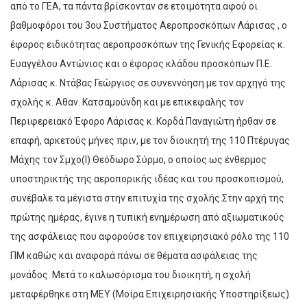
από το ΓΕΑ, τα πάντα βρίσκονταν σε ετοιμότητα αφού οι
βαθμοφόροι του 3ου Συστήματος Αεροπροσκόπων Λάρισας , ο
έφορος ειδικότητας αεροπροσκόπων της Γενικής Εφορείας κ.
Ευαγγέλου Αντώνιος και ο έφορος κλάδου προσκόπων Π.Ε.
Λάρισας κ. Ντάβας Γεώργιος σε συνεννόηση με τον αρχηγό της
σχολής κ. Αθαν. Κατσαμούνδη και με επικεφαλής τον
Περιφερειακό Έφορο Λάρισας κ. Κορδά Παναγιώτη ήρθαν σε
επαφή, αρκετούς μήνες πριν, με τον διοικητή της 110 Πτέρυγας
Μάχης τον Σμχο(Ι) Θεόδωρο Σύρμο, ο οποίος ως ένθερμος
υποστηρικτής της αεροπορικής ιδέας και του προσκοπισμού,
συνέβαλε τα μέγιστα στην επιτυχία της σχολής.Στην αρχή της
πρώτης ημέρας, έγινε η τυπική ενημέρωση από αξιωματικούς
της ασφάλειας που αφορούσε τον επιχειρησιακό ρόλο της 110
ΠΜ καθώς και αναφορά πάνω σε θέματα ασφάλειας της
μονάδος. Μετά το καλωσόρισμα του διοικητή, η σχολή
μεταφέρθηκε στη ΜΕΥ (Μοίρα Επιχειρησιακής Υποστηρίξεως)