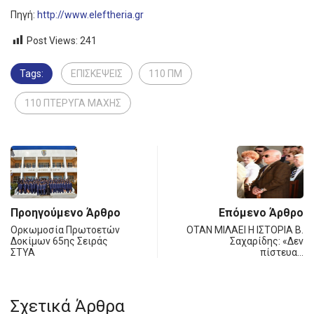
Πηγή:
http://www.eleftheria.gr
Post Views:
241
Tags:
ΕΠΙΣΚΕΨΕΙΣ
110 ΠΜ
110 ΠΤΕΡΥΓΑ ΜΑΧΗΣ
Προηγούμενο Άρθρο
Επόμενο Άρθρο
Ορκωμοσία Πρωτοετών
ΟΤΑΝ ΜΙΛΑΕΙ Η ΙΣΤΟΡΙΑ Β.
Δοκίμων 65ης Σειράς
Σαχαρίδης: «Δεν
ΣTYA
πίστευα…
Σχετικά Άρθρα