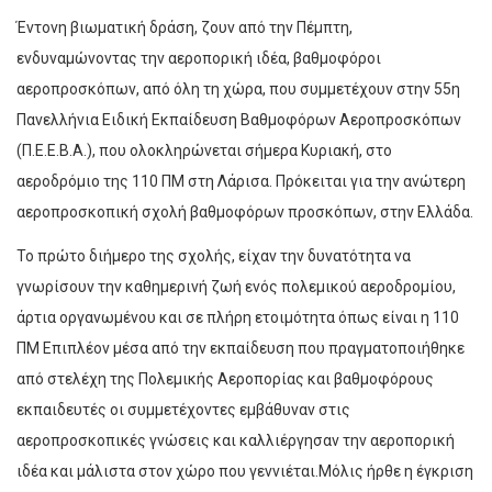
Έντονη βιωματική δράση, ζουν από την Πέμπτη,
ενδυναμώνοντας την αεροπορική ιδέα, βαθμοφόροι
αεροπροσκόπων, από όλη τη χώρα, που συμμετέχουν στην 55η
Πανελλήνια Ειδική Εκπαίδευση Βαθμοφόρων Αεροπροσκόπων
(Π.Ε.Ε.Β.Α.), που ολοκληρώνεται σήμερα Κυριακή, στο
αεροδρόμιο της 110 ΠΜ στη Λάρισα. Πρόκειται για την ανώτερη
αεροπροσκοπική σχολή βαθμοφόρων προσκόπων, στην Ελλάδα.
Το πρώτο διήμερο της σχολής, είχαν την δυνατότητα να
γνωρίσουν την καθημερινή ζωή ενός πολεμικού αεροδρομίου,
άρτια οργανωμένου και σε πλήρη ετοιμότητα όπως είναι η 110
ΠΜ Επιπλέον μέσα από την εκπαίδευση που πραγματοποιήθηκε
από στελέχη της Πολεμικής Αεροπορίας και βαθμοφόρους
εκπαιδευτές οι συμμετέχοντες εμβάθυναν στις
αεροπροσκοπικές γνώσεις και καλλιέργησαν την αεροπορική
ιδέα και μάλιστα στον χώρο που γεννιέται.Μόλις ήρθε η έγκριση